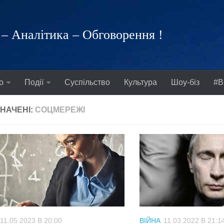
– Аналітика – Обговорення !
о
Події
Суспільство
Культура
Шоу-біз
#В
НАЧЕНІ:
СОЦМЕРЕЖІ
11.05.2023 В 20:00
ВІЙНА
11.03.2022 В 21:1