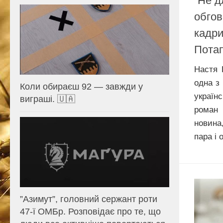
“Не д
обгов
кадри
Потап
Настя 
одна з
Коли обираєш 92 — завжди у
україн
виграші. 🇺🇦
роман 
новина
пара і 
⁨”Азимут”, головний сержант роти
47-ї ОМБр. Розповідає про те, що