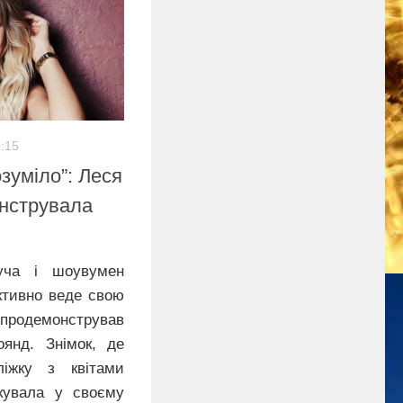
7:15
озуміло”: Леся
онструвала
уча і шоувумен
ктивно веде свою
, продемонстрував
янд. Знімок, де
іжку з квітами
ікувала у своєму