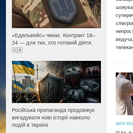
шокув
супер
співгр
непрос
«Едельвейс» чекає. Контракт 18–
ведуча
24 — для тих, хто готовий діяти.
телекан
🇺🇦
Російська пропаганда продовжує
вигадувати нові історії навколо
ШОУ-БІ
подій в Україні