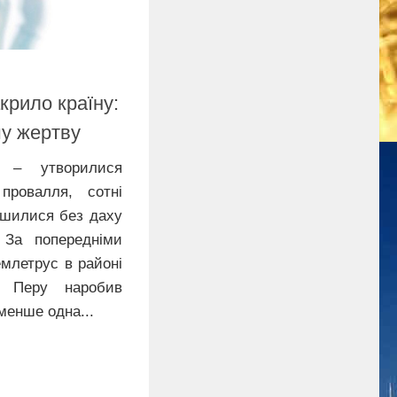
крило країну:
шу жертву
я – утворилися
провалля, сотні
ишилися без даху
 попередніми
млетрус в районі
і Перу наробив
енше одна...