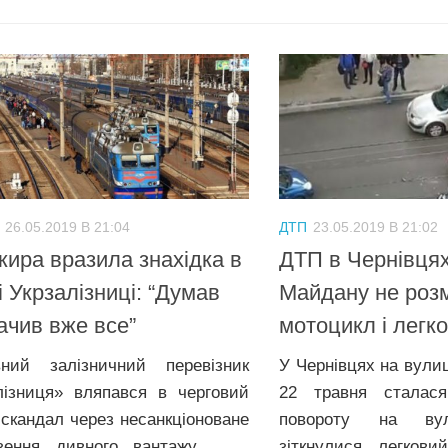
26.05.2019 В 21:04
ДТП
23.05.2019 В 21:02
ира вразила знахідка в
ДТП в Чернівцях
і Укрзалізниці: “Думав
Майдану не роз
ачив вже все”
мотоцикл і легк
ний залізничний перевізник
У Чернівцях на вули
лізниця» вляпався в черговий
22 травня сталас
 скандал через несанкціоноване
повороту на ву
езення дивного вантажу
зіткнулися легкови