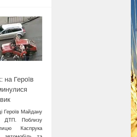
: на Героїв
минулися
овик
ці Героїв Майдану
я ДТП. Поблизу
лицю Каспрука
й автомобіль та