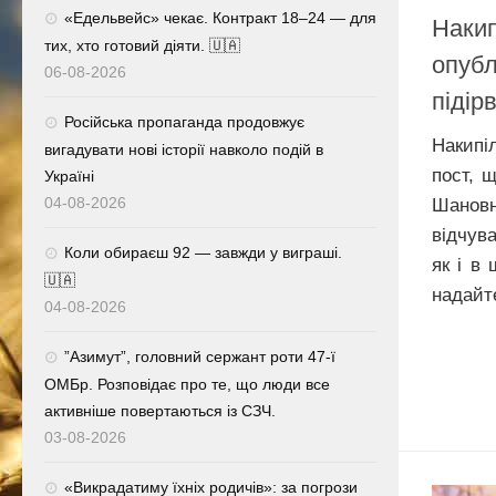
«Едельвейс» чекає. Контракт 18–24 — для
Накип
тих, хто готовий діяти. 🇺🇦
опубл
06-08-2026
підір
Російська пропаганда продовжує
Накипі
вигадувати нові історії навколо подій в
пост, 
Україні
04-08-2026
Шанов
відчув
Коли обираєш 92 — завжди у виграші.
як і в
🇺🇦
надайте
04-08-2026
⁨”Азимут”, головний сержант роти 47-ї
ОМБр. Розповідає про те, що люди все
активніше повертаються із СЗЧ.
03-08-2026
«Викрадатиму їхніх родичів»: за погрози