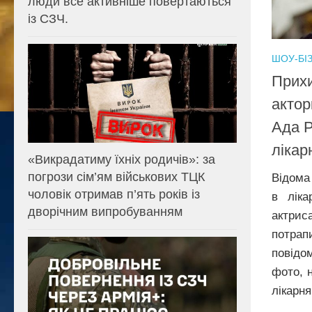
люди все активніше повертаються
із СЗЧ.
ШОУ-БІ
Прихи
актор
Ада Р
лікар
«Викрадатиму їхніх родичів»: за
погрози сім’ям військових ТЦК
Відома
чоловік отримав п’ять років із
в лік
дворічним випробуванням
актрис
потрап
повідо
фото, 
лікарня