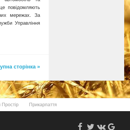
е повідомляють
них мережах. За
лужби Управління
упна сторінка »
й Простір
Прикарпаття