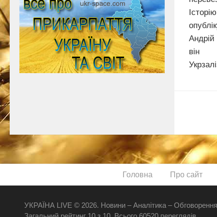
Істор
опублі
Андрій
він 
Укрзалі
Головна
Про сайт
УКРАЇНА LIVE © 2026. Новини – Аналітика – Обговорення
Загальний рейтинг
10
з
10
.
Всього
60520
переглядів