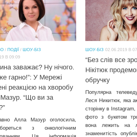
ВО
/
ПОДІЇ
/
ШОУ-БІЗ
ШОУ-БІЗ
02.06.2019 В 0
19 В 09:09
“Без слів все зр
ина заважає? Ну нічого.
Нікітюк продем
же гарно!”: У Мережі
обручку
ні реакцією на хворобу
Популярна телевед
Мазур. “Що ви за
Леся Никитюк, яка а
?”
сторінку в Instagram
фото з букетом тро
авно Алла Мазур оголосила,
вона лежить на л
ореться з онкологічним
знаменитість опубл
рюванням. Ця інформація