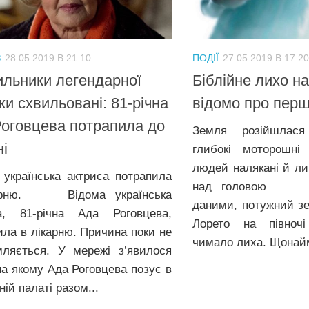
З
28.05.2019 В 21:10
ПОДІЇ
27.05.2019 В 17:20
льники легендарної
Біблійне лихо на
ки схвильовані: 81-річна
відомо про пер
оговцева потрапила до
Земля розійшлас
ні
глибокі моторошні 
людей налякані й л
 українська актриса потрапила
над головою За
арню. Відома українська
даними, потужний зе
а, 81-річна Ада Роговцева,
Лорето на півноч
ила в лікарню. Причина поки не
чимало лиха. Щонайм
мляється. У мережі з’явилося
на якому Ада Роговцева позує в
ній палаті разом...