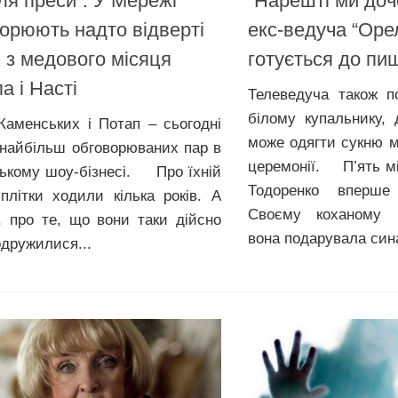
ля преси”: У Мережі
“Нарешті ми доч
орюють надто відверті
екс-ведуча “Оре
 з медового місяця
готується до пи
а і Насті
Телеведуча також п
білому купальнику,
Каменських і Потап – сьогодні
може одягти сукню м
 найбільш обговорюваних пар в
церемонії. П’ять мі
ському шоу-бізнесі. Про їхній
Тодоренко вперш
плітки ходили кілька років. А
Своєму коханому 
, про те, що вони таки дійсно
вона подарувала сина
одружилися...