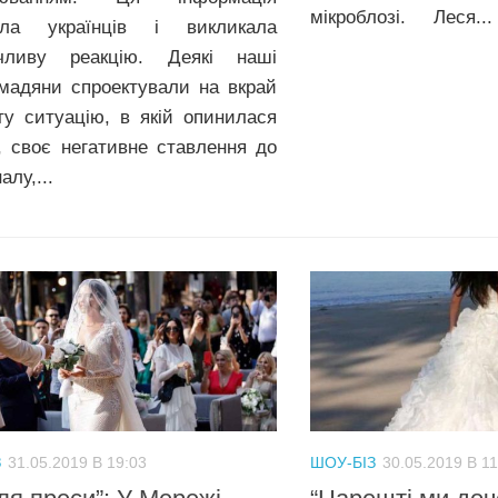
мікроблозі. Леся...
ала українців і викликала
ечливу реакцію. Деякі наші
омадяни спроектували на вкрай
ту ситуацію, в якій опинилася
, своє негативне ставлення до
алу,...
З
31.05.2019 В 19:03
ШОУ-БІЗ
30.05.2019 В 11