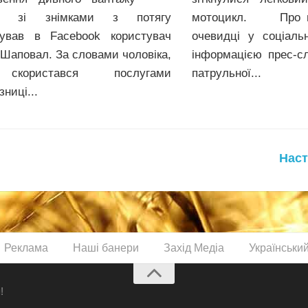
ію зі знімками з потягу
мотоцикл. Про ц
кував в Facebook користувач
очевидці у соціаль
 Шаповал. За словами чоловіка,
інформацією прес-с
скористався послугами
патрульної...
зниці...
Наст
Реклама
Наші банери
Захід Медіа
Українськи
!