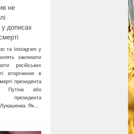
ив не
лі
і у дописах
смерті
o та Instagram у
волять закликати
оти російських
ті вторгнення в
смерті президента
ра Путіна або
го президента
Лукашенка. Як...