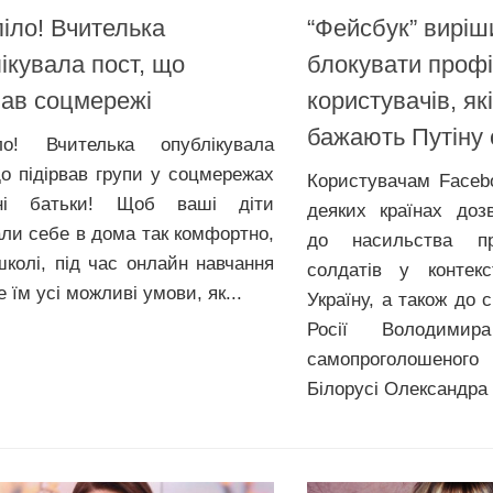
іло! Вчителька
“Фейсбук” виріш
ікувала пост, що
блокувати профі
вав соцмережі
користувачів, як
бажають Путіну 
ло! Вчителька опублікувала
що підірвав групи у соцмережах
Користувачам Facebo
ні батьки! Щоб ваші діти
деяких країнах доз
али себе в дома так комфортно,
до насильства пр
 школі, під час онлайн навчання
солдатів у контекс
 їм усі можливі умови, як...
Україну, а також до 
Росії Володими
самопроголошено
Білорусі Олександра 