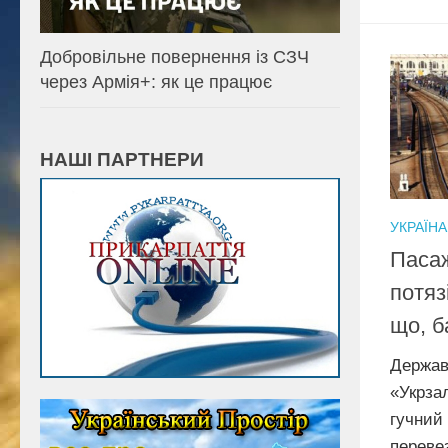
Добровільне повернення із СЗЧ
через Армія+: як це працює
НАШІ ПАРТНЕРИ
УКРАЇНА
Пасаж
потяз
що, б
Держав
«Укрза
гучний
перев