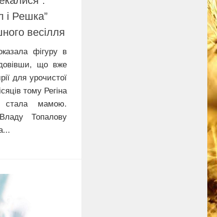
екалися”:
л і Решка”
шного весілля
оказала фігуру в
 довівши, що вже
рії для урочистої
сяців тому Регіна
е стала мамою.
Владу Топалову
...