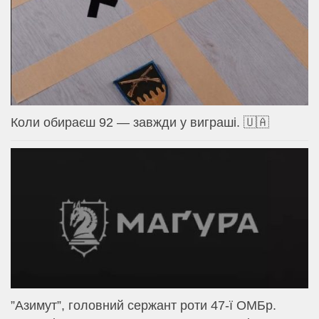
Коли обираєш 92 — завжди у виграші. 🇺🇦
⁨”Азимут”, головний сержант роти 47-ї ОМБр.