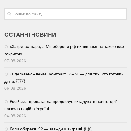
Трагедії
Курйози
Суспільство
ОСТАННІ НОВИНИ
Культура
«Закрита» нарада Міноборони рф виявилася не такою вже
Шоу-біз
закритою
07-08-2026
#Війна
«Едельвейс» чекає. Контракт 18–24 — для тих, хто готовий
діяти. 🇺🇦
06-08-2026
Російська пропаганда продовжує вигадувати нові історії
навколо подій в Україні
04-08-2026
Коли обираєш 92 — завжди у виграші. 🇺🇦