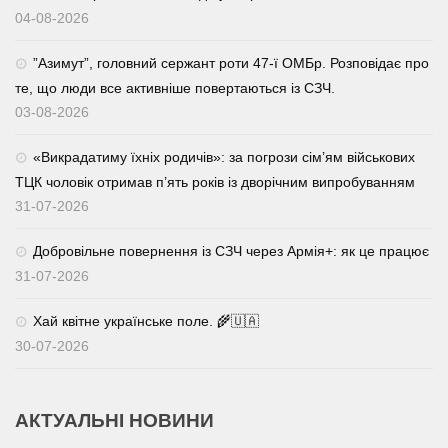
04-08-2026
⁨”Азимут”, головний сержант роти 47-ї ОМБр. Розповідає про
те, що люди все активніше повертаються із СЗЧ.
03-08-2026
«Викрадатиму їхніх родичів»: за погрози сім’ям військових
ТЦК чоловік отримав п’ять років із дворічним випробуванням
31-07-2026
Добровільне повернення із СЗЧ через Армія+: як це працює
31-07-2026
Хай квітне українське поле. 🌾🇺🇦
30-07-2026
АКТУАЛЬНІ НОВИНИ