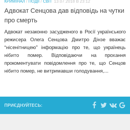
КРИМІНАЛ
/
ПОДІЇ
/
СВІТ
13.07.2018 В 23:12
Прикарпаття
Адвокат Сенцова дав відповідь на чутки
Економіка
про смерть
Політика
Адвокат незаконно засудженого в Росії українського
режисера Олега Сенцова Дмитро Дінзе вважає
Світ
“нісенітницею” інформацію про те, що українець
Цікаво
нібито помер. Відповідаючи на прохання
Наука
прокоментувати повідомлення про те, що Сенцов
нібито помер, не витримавши голодування,...
Технології
Історії
Рецепти
Привітання
ПРИЄДНУЙТЕСЬ:
Здоров’я
Події
Кримінал