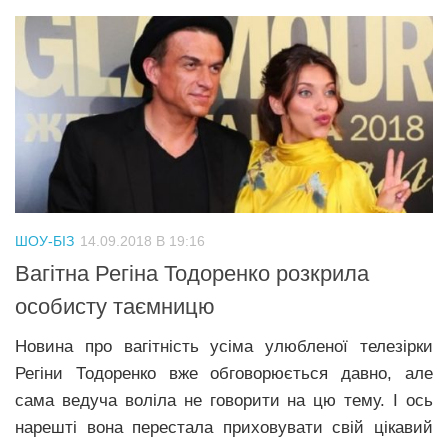
ШОУ-БІЗ
14.09.2018 В 19:16
Вaгiтна Регіна Тодоренко розкрила
особисту таємницю
Новина про вaгiтнiсть усіма улюбленої телезірки
Регіни Тодоренко вже обговорюється давно, але
сама ведуча воліла не говорити на цю тему. І ось
нарешті вона перестала приховувати свій цікавий