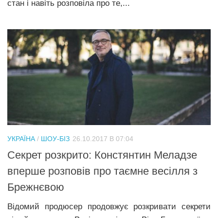
стан і навіть розповіла про те,...
УКРАЇНА
/
ШОУ-БІЗ
26.10.2017 В 07:04
Секрет розкрито: Констянтин Меладзе
вперше розповів про таємне весілля з
Брежнєвою
Відомий продюсер продовжує розкривати секрети