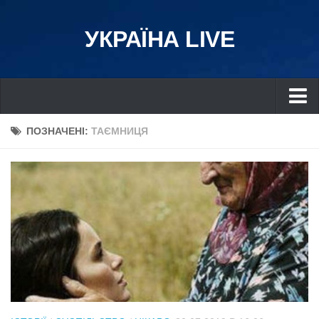
УКРАЇНА LIVE
Україна
ПОЗНАЧЕНІ:
ТАЄМНИЦЯ
Київ
Дніпро
Львів
Івано-Франківськ
Харків
Донбас
Одеса
Схід