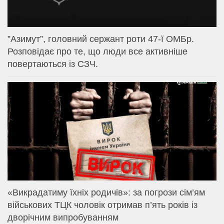
⁨”Азимут”, головний сержант роти 47-ї ОМБр.
Розповідає про те, що люди все активніше
повертаються із СЗЧ.
«Викрадатиму їхніх родичів»: за погрози сім’ям
військових ТЦК чоловік отримав п’ять років із
дворічним випробуванням