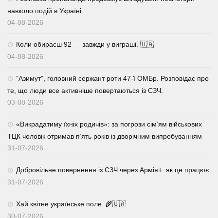
навколо подій в Україні
04-08-2026
Коли обираєш 92 — завжди у виграші. 🇺🇦
04-08-2026
⁨”Азимут”, головний сержант роти 47-ї ОМБр. Розповідає про
те, що люди все активніше повертаються із СЗЧ.
03-08-2026
«Викрадатиму їхніх родичів»: за погрози сім’ям військових
ТЦК чоловік отримав п’ять років із дворічним випробуванням
31-07-2026
Добровільне повернення із СЗЧ через Армія+: як це працює
31-07-2026
Хай квітне українське поле. 🌾🇺🇦
30-07-2026