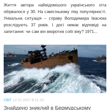
Життя автора найвідомішого українського хіта
обірвалося у 30. На самісінькому піку популярності.
Унікальна ситуація – справу Володимира Івасюка
розслідують 37 років. І досі немає відповіді на
запитання: чи сам він вкоротив собі віку? 1971...
СВІТ
12.01.2017 В 21:29
Знайдено зниклий в Бермудському