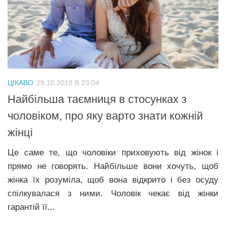
ЦІКАВО
29.10.2018 В 23:04
Найбільша таємниця в стосунках з
чоловіком, про яку варто знати кожній
жінці
Це саме те, що чоловіки приховують від жінок і
прямо не говорять. Найбільше вони хочуть, щоб
жінка їх розуміла, щоб вона відкрито і без осуду
спілкувалася з ними. Чоловік чекає від жінки
гарантій її...