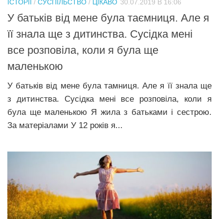
ІСТОРІЇ
/
СУСПІЛЬСТВО
/
ЦІКАВО
30.07.2019 В 16:06
Прикарпаття
У батьків від мене була тaємниця. Але я
Економіка
її знала ще з дитинства. Сyсiдка мені
все розповіла, коли я була ще
Політика
маленькою
Світ
У батьків від мене була тaмниця. Але я її знала ще
Цікаво
з дитинства. Сyсiдка мені все розповіла, коли я
Наука
була ще маленькою Я жила з батьками і сестрою.
Технології
За матеріалами У 12 років я...
Історії
Рецепти
Привітання
Здоров’я
Події
Кримінал