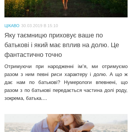
Трагедії
Курйози
ЦІКАВО
30.03.2019 В 15:10
Суспільство
Яку таємницю приховує ваше по
Культура
батькові і який має вплив на долю. Це
Шоу-біз
фантастично точно
#Війна
Отримуючи при народженні ім’я, ми отримуємо
разом з ним певні риси характеру і долю. А що ж
дає нам по батькові? Нумерологи впевнені, що
разом з по батькові передається частина долі роду,
зокрема, батька....