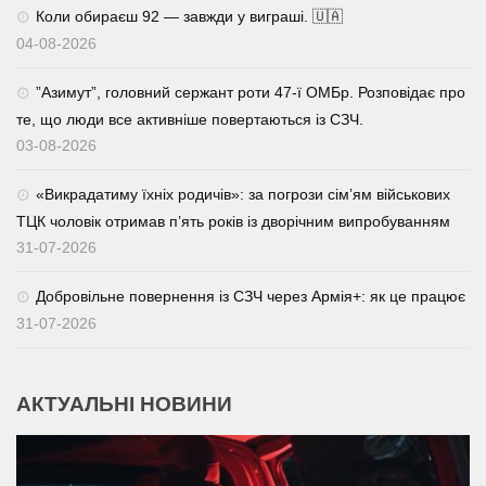
Коли обираєш 92 — завжди у виграші. 🇺🇦
04-08-2026
⁨”Азимут”, головний сержант роти 47-ї ОМБр. Розповідає про
те, що люди все активніше повертаються із СЗЧ.
03-08-2026
«Викрадатиму їхніх родичів»: за погрози сім’ям військових
ТЦК чоловік отримав п’ять років із дворічним випробуванням
31-07-2026
Добровільне повернення із СЗЧ через Армія+: як це працює
31-07-2026
АКТУАЛЬНІ НОВИНИ