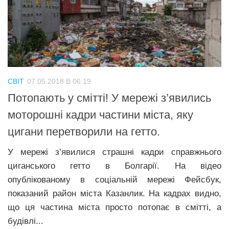
СВІТ
07.05.2018 В 06:19
Потопають у смітті! У мережі з’явились
моторошні кадри частини міста, яку
цигани перетворили на гетто.
У мережі з’явилися страшні кадри справжнього
циганського гетто в Болгарії. На відео
опублікованому в соціальній мережі Фейсбук,
показаний район міста Казанлик. На кадрах видно,
що ця частина міста просто потопає в смітті, а
будівлі...