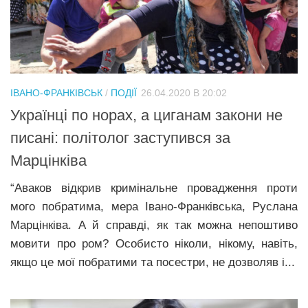
Трагедії
Курйози
Суспільство
Культура
ІВАНО-ФРАНКІВСЬК
/
ПОДІЇ
26.04.2020 В 20:02
Українці по норах, а циганам закони не
Шоу-біз
писані: політолог заступився за
#Війна
Марцінківа
“Аваков відкрив кримінальне провадження проти
мого побратима, мера Івано-Франківська, Руслана
Марцінківа. А й справді, як так можна непоштиво
мовити про ром? Особисто ніколи, нікому, навіть,
якщо це мої побратими та посестри, не дозволяв і...