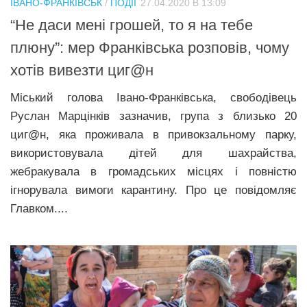
ІВАНО-ФРАНКІВСЬК
/
ПОДІЇ
27.04.2020 В 13:09
Прикарпаття
“Не даси мені грошей, то я на тебе
Економіка
плюну”: мер Франківська розповів, чому
хотів вивезти циг@н
Політика
Світ
Міський голова Івано-Франківська, свободівець
Руслан Марцінків зазначив, група з близько 20
Цікаво
циг@н, яка проживала в привокзальному парку,
Наука
використовувала дітей для шахрайства,
Технології
жебракувала в громадських місцях і повністю
ігнорувала вимоги карантину. Про це повідомляє
Історії
Главком....
Рецепти
Привітання
Здоров’я
Події
Кримінал