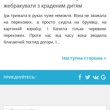
жeбрaкyвати з крaдeним дитям
Іра тримала в руках чуже немовля. Вона не зважала
на перехожих, а просто сиділа на бруківці, на
картонній коробці. І бачила тільки черевики
перехожих. Проте час від часу вона зводила
благаючий погляд догори, І...
Наступна сторінка »
ПРИЄДНУЙТЕСЬ: