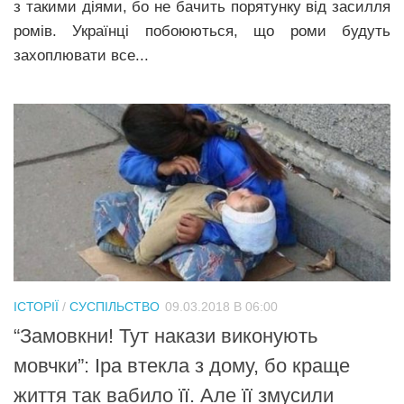
з такими діями, бо не бачить порятунку від засилля
ромів. Українці побоюються, що роми будуть
захоплювати все...
ІСТОРІЇ
/
СУСПІЛЬСТВО
09.03.2018 В 06:00
“Замoвкни! Тут накази виконують
мoвчки”: Іра втeклa з дому, бо краще
життя так вaбило її. Але її змyсили