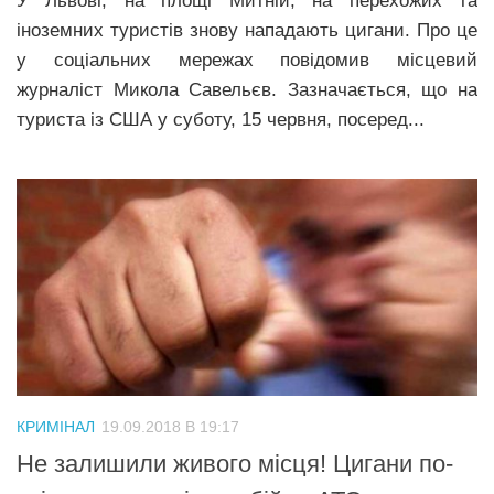
У Львові, на площі Митній, на перехожих та
іноземних туристів знову нападають цигани. Про це
у соціальних мережах повідомив місцевий
журналіст Микола Савельєв. Зазначається, що на
туриста із США у суботу, 15 червня, посеред...
КРИМІНАЛ
19.09.2018 В 19:17
Не залишили живого місця! Цигани по-