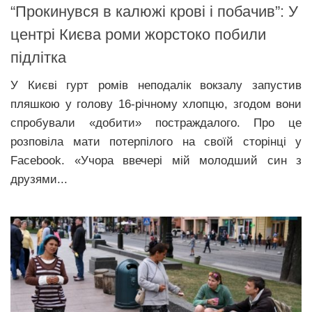
“Прокинувся в калюжі крові і побачив”: У
центрі Києва роми жорстоко побили
підлітка
У Києві гурт ромів неподалік вокзалу запустив
пляшкою у голову 16-річному хлопцю, згодом вони
спробували «добити» постраждалого. Про це
розповіла мати потерпілого на своїй сторінці у
Facebook. «Учора ввечері мій молодший син з
друзями...