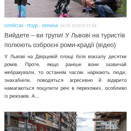
КУРЙОЗИ
/
ПОДІЇ
/
УКРАЇНА
18.05.2018 В 23:58
Вийдете – ви трупи! У Львові на туристів
полюють озброєні роми-крадії (відео)
У Львові на Двірцевій площі біля вокзалу десятки
ромів. Проте, якщо раніше вони зазвичай
жебракували, то останнім часом, нарікають люди,
знахабніли, поводяться агресивно й відкрито
намагаються поцупити речі в перехожих, особливо
із рюкзаків. А...