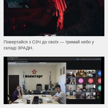
Повертайся з СЗЧ до своїх — тримай небо у
складі ЗРАДН.