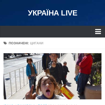
УКРАЇНА LIVE
Україна
ПОЗНАЧЕНІ:
ЦИГАНИ
Київ
Дніпро
Львів
Івано-Франківськ
Харків
Донбас
Одеса
Схід