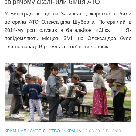
звірячому скалічили бійця АТО
У Виноградові, що на Закарпатті, жорстоко побили
ветерана АТО Олександра Шуберта. Потерпілий в
2014-му році служив в батальйоні «Січ». Як
повідомляють місцеві ЗМІ, на Олександра було
скоєно напад. В результаті побиття чоловік...
КРИМІНАЛ
/
СУСПІЛЬСТВО
/
УКРАЇНА
12.06.2018 В 18:09