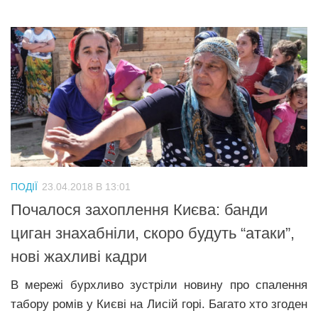
ПОДІЇ
23.04.2018 В 13:01
Почалося захоплення Києва: банди
циган знахабніли, скоро будуть “атаки”,
нові жахливі кадри
В мережі бурхливо зустріли новину про спалення
табору ромів у Києві на Лисій горі. Багато хто згоден