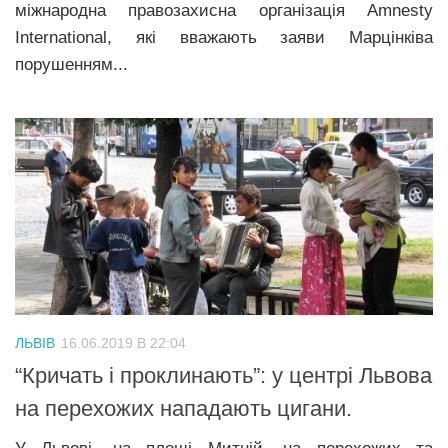
міжнародна правозахисна організація Amnesty
International, які вважають заяви Марцінківа
порушенням...
ЛЬВІВ
16.06.2019 В 22:04
“Кричать і проклинають”: у центрі Львова
на перехожих нападають цигани.