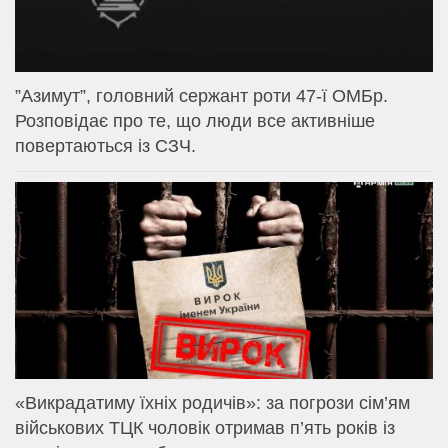
⁨”Азимут”, головний сержант роти 47-ї ОМБр.
Розповідає про те, що люди все активніше
повертаються із СЗЧ.
«Викрадатиму їхніх родичів»: за погрози сім’ям
військових ТЦК чоловік отримав п’ять років із