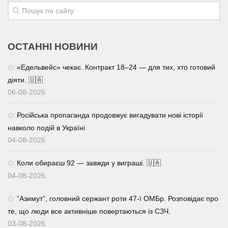
Трагедії
Курйози
ОСТАННІ НОВИНИ
Суспільство
«Едельвейс» чекає. Контракт 18–24 — для тих, хто готовий
Культура
діяти. 🇺🇦
Шоу-біз
06-08-2026
#Війна
Російська пропаганда продовжує вигадувати нові історії
навколо подій в Україні
04-08-2026
Коли обираєш 92 — завжди у виграші. 🇺🇦
04-08-2026
⁨”Азимут”, головний сержант роти 47-ї ОМБр. Розповідає про
те, що люди все активніше повертаються із СЗЧ.
03-08-2026