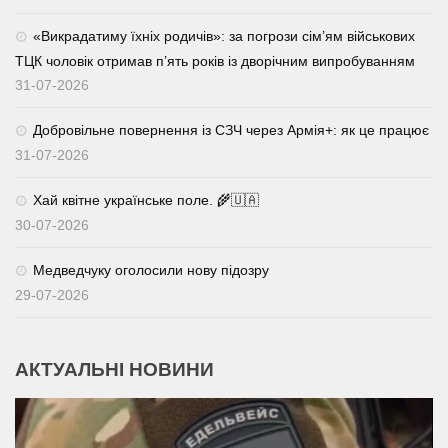
«Викрадатиму їхніх родичів»: за погрози сім’ям військових
ТЦК чоловік отримав п’ять років із дворічним випробуванням
31-07-2026
Добровільне повернення із СЗЧ через Армія+: як це працює
31-07-2026
Хай квітне українське поле. 🌾🇺🇦
30-07-2026
Медведчуку оголосили нову підозру
29-07-2026
АКТУАЛЬНІ НОВИНИ