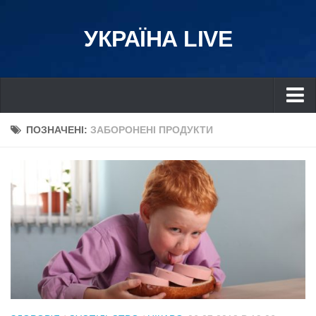
УКРАЇНА LIVE
Україна
ПОЗНАЧЕНІ:
ЗАБОРОНЕНІ ПРОДУКТИ
Київ
Дніпро
Львів
Івано-Франківськ
Харків
Донбас
Одеса
Схід