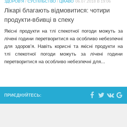
ЗДОРОВ'Я
/
СУСПІЛЬСТВО
/
ЦІКАВО
06.07.2018 В 19:06
Прикарпаття
Лікарі благають відмовитися: чотири
Економіка
продукти-вбивці в спеку
Політика
Якісні продукти на тлі спекотної погоди можуть за
лічені години перетворитися на особливо небезпечні
Світ
для здоров’я. Навіть корисні та якісні продукти на
Цікаво
тлі спекотної погоди можуть за лічені години
Наука
перетворитися на особливо небезпечні для...
Технології
Історії
Рецепти
ПРИЄДНУЙТЕСЬ:
Привітання
Здоров’я
Події
Кримінал