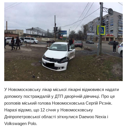
Прикарпаття
Економіка
Політика
Світ
Цікаво
Наука
Технології
Історії
Рецепти
У Новомосковську лікар міської лікарні відмовився надати
допомогу постраждалій у ДТП дворічній дівчинці. Про це
Привітання
розповів міський голова Новомосковська Сергій Рєзнік.
Здоров’я
Наразі відомо, що 12 січня у Новомосковську
Події
Дніпропетровської області зіткнулися Daewoo Nexia і
Volkswagen Polo.
Кримінал