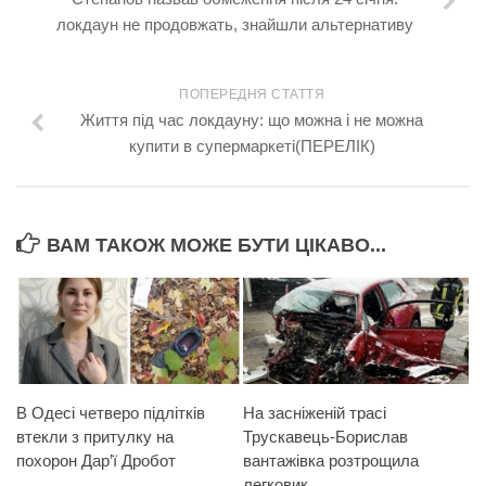
локдаун не продовжать, знайшли альтернативу
ПОПЕРЕДНЯ СТАТТЯ
Життя під час локдауну: що можна і не можна
купити в супермаркеті(ПЕРЕЛІК)
ВАМ ТАКОЖ МОЖЕ БУТИ ЦІКАВО...
В Одесі четверо підлітків
На засніженій трасі
втекли з притулку на
Трускавець-Борислав
похорон Дар’ї Дробот
вантажівка розтрощила
легковик