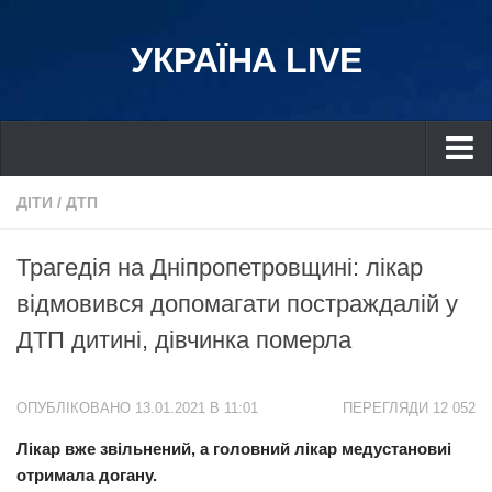
УКРАЇНА LIVE
Україна
ДІТИ
/
ДТП
Київ
Трагедія на Дніпропетровщині: лікар
Дніпро
відмовився допомагати постраждалій у
Львів
ДТП дитині, дівчинка померла
Івано-Франківськ
Харків
ОПУБЛІКОВАНО 13.01.2021 В 11:01
ПЕРЕГЛЯДИ 12 052
Донбас
Лікар вже звільнений, а головний лікар медустановиі
Одеса
отримала догану.
Схід