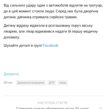
Від сильного удару один з автомобілів відлетів на тротуар,
Трагедії
де в цей момент стояли люди. Серед них була дворічна
Курйози
дитина: дівчинка отримала серйозні травми.
Суспільство
Дитину відразу відвезли в розташовану поруч міську
лікарню, але лікар відмовився надати їй першу медичну
Культура
допомогу.
Шоу-біз
Шукайте деталі в групі
Facebook
#Війна
Джерело.
Мітки:
Дніпропетровщина
ДТР
лікар
НАСТУПНА СТАТТЯ
Степанов назвав обмеження після 24 січня: