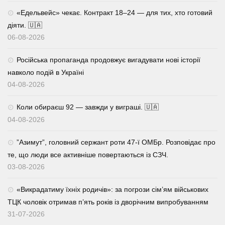
«Едельвейс» чекає. Контракт 18–24 — для тих, хто готовий
діяти. 🇺🇦
06-08-2026
Російська пропаганда продовжує вигадувати нові історії
навколо подій в Україні
04-08-2026
Коли обираєш 92 — завжди у виграші. 🇺🇦
04-08-2026
⁨”Азимут”, головний сержант роти 47-ї ОМБр. Розповідає про
те, що люди все активніше повертаються із СЗЧ.
03-08-2026
«Викрадатиму їхніх родичів»: за погрози сім’ям військових
ТЦК чоловік отримав п’ять років із дворічним випробуванням
31-07-2026