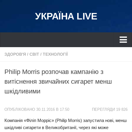
УКРАЇНА LIVE
Україна
ЗДОРОВ'Я
/
СВІТ
/
ТЕХНОЛОГІЇ
Київ
Philip Morris розпочав кампанію з
Дніпро
витіснення звичайних сигарет менш
Львів
шкідливими
Івано-Франківськ
Харків
ОПУБЛІКОВАНО 30.11.2016 В 17:50
ПЕРЕГЛЯДИ 19 826
Донбас
Компанія «Філіп Морріс» (Philip Morris) запустила нові, менш
Одеса
шкідливі сигарети в Великобританії, через які може
Схід