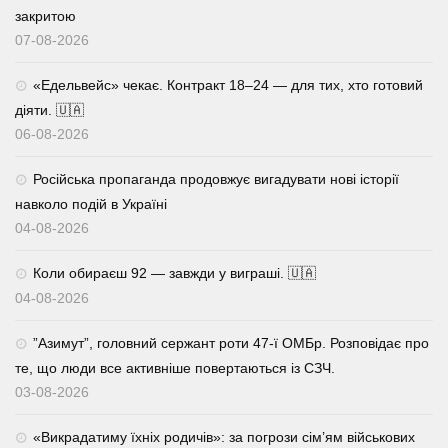
закритою
07-08-2026
«Едельвейс» чекає. Контракт 18–24 — для тих, хто готовий
діяти. 🇺🇦
06-08-2026
Російська пропаганда продовжує вигадувати нові історії
навколо подій в Україні
04-08-2026
Коли обираєш 92 — завжди у виграші. 🇺🇦
04-08-2026
⁨”Азимут”, головний сержант роти 47-ї ОМБр. Розповідає про
те, що люди все активніше повертаються із СЗЧ.
03-08-2026
«Викрадатиму їхніх родичів»: за погрози сім’ям військових