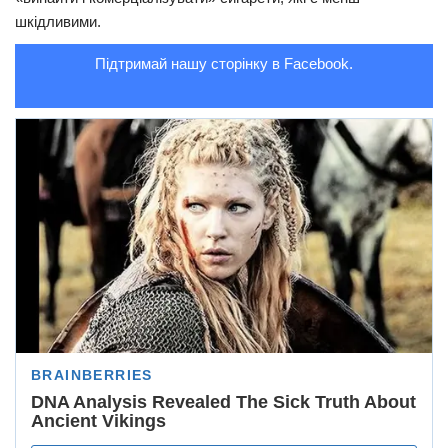
шкідливими.
Трагедії
Підтримай нашу сторінку в Facebook.
Курйози
Суспільство
Культура
Шоу-біз
#Війна