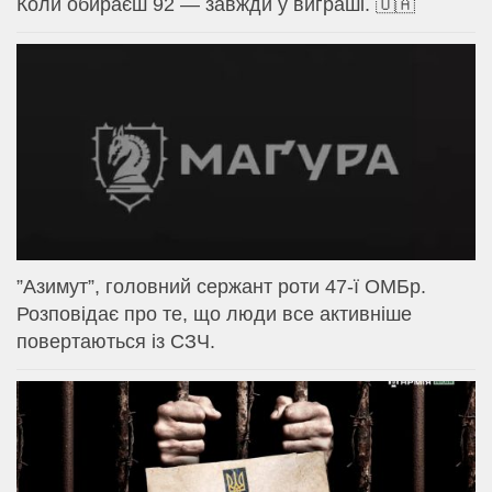
Коли обираєш 92 — завжди у виграші. 🇺🇦
⁨”Азимут”, головний сержант роти 47-ї ОМБр.
Розповідає про те, що люди все активніше
повертаються із СЗЧ.