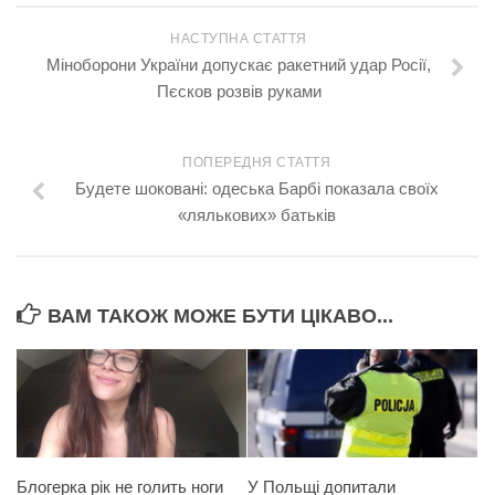
НАСТУПНА СТАТТЯ
Міноборони України допускає ракетний удар Росії,
Пєсков розвів руками
ПОПЕРЕДНЯ СТАТТЯ
Будете шоковані: одеська Барбі показала своїх
«лялькових» батьків
ВАМ ТАКОЖ МОЖЕ БУТИ ЦІКАВО...
Блогерка рік не голить ноги
У Польщі допитали