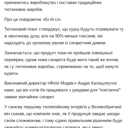
припинитись виробництво і поставки традиційних
Прикарпаття
тютюнових виробів.
Економіка
Про це повідомляє «Бі-бі-сі».
Тютюновий гігант стверджує, що курці будуть отримувати ту
Політика
ж нікотинову дозу, але на 90% менше токсинів, які
Світ
надходять до організму разом із сигаретним димом.
Цікаво
Зазначається, що продукт поки не пройшов зовнішньої
перевірки, однак нова сигарета буде мати такий же вплив,
Наука
як і у тютюнових виробах, спрямованих на те, щоб кинути
Технології
курити.
Історії
Виконавчий директор «Філіп Морріс» Андре Калацопулос
Рецепти
каже, що він хотів би працювати з урядами для “поетапної”
заміни звичайних сигарет.
Привітання
У своєму першому телевізійному інтерв’ю у Великобританії
Здоров’я
він сказав, що компанія знає, як її продукція завдає шкоди
Події
своїм споживачам, і тому єдино правильним рішенням буде
«винайти і комерціалізувати» сигарети, які є менш
Кримінал