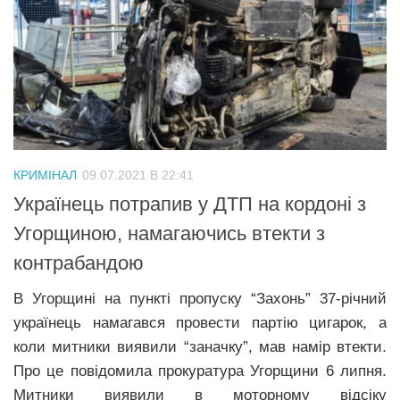
КРИМІНАЛ
09.07.2021 В 22:41
Українець потрапив у ДТП на кордоні з
Угорщиною, намагаючись втекти з
контрабандою
В Угорщині на пункті пропуску “Захонь” 37-річний
українець намагався провести партію цигарок, а
коли митники виявили “заначку”, мав намір втекти.
Про це повідомила прокуратура Угорщини 6 липня.
Митники виявили в моторному відсіку