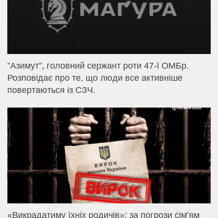
⁨”Азимут”, головний сержант роти 47-ї ОМБр.
Розповідає про те, що люди все активніше
повертаються із СЗЧ.
«Викрадатиму їхніх родичів»: за погрози сім’ям