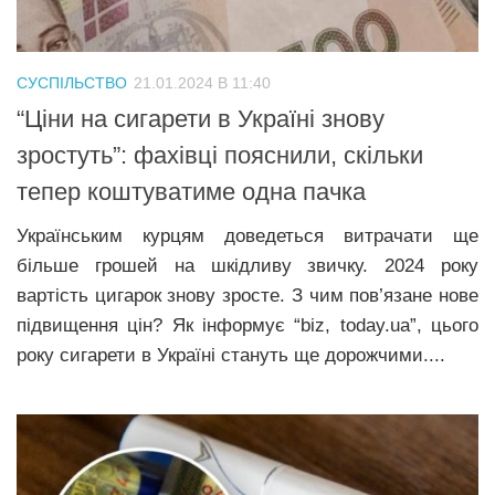
Трагедії
Курйози
СУСПІЛЬСТВО
21.01.2024 В 11:40
Суспільство
“Ціни на сигарети в Україні знову
Культура
зростуть”: фахівці пояснили, скільки
тепер коштуватиме одна пачка
Шоу-біз
#Війна
Українським курцям доведеться витрачати ще
більше грошей на шкідливу звичку. 2024 року
вартість цигарок знову зросте. З чим пов’язане нове
підвищення цін? Як інформує “biz, today.ua”, цього
року сигарети в Україні стануть ще дорожчими....