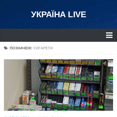
УКРАЇНА LIVE
Україна
ПОЗНАЧЕНІ:
СИГАРЕТИ
Київ
Дніпро
Львів
Івано-Франківськ
Харків
Донбас
Одеса
Схід