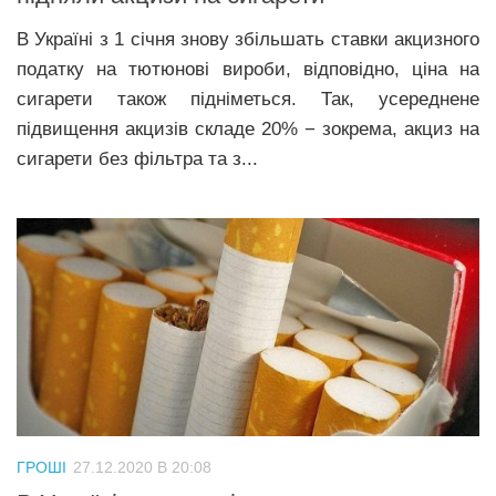
В Україні з 1 січня знову збільшать ставки акцизного
податку на тютюнові вироби, відповідно, ціна на
сигарети також підніметься. Так, усереднене
підвищення акцизів складе 20% − зокрема, акциз на
сигарети без фільтра та з...
ГРОШІ
27.12.2020 В 20:08