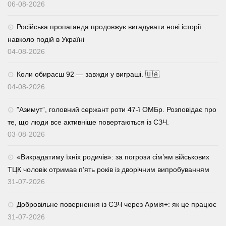
06-08-2026
Російська пропаганда продовжує вигадувати нові історії
навколо подій в Україні
04-08-2026
Коли обираєш 92 — завжди у виграші. 🇺🇦
04-08-2026
⁨”Азимут”, головний сержант роти 47-ї ОМБр. Розповідає про
те, що люди все активніше повертаються із СЗЧ.
03-08-2026
«Викрадатиму їхніх родичів»: за погрози сім’ям військових
ТЦК чоловік отримав п’ять років із дворічним випробуванням
31-07-2026
Добровільне повернення із СЗЧ через Армія+: як це працює
31-07-2026