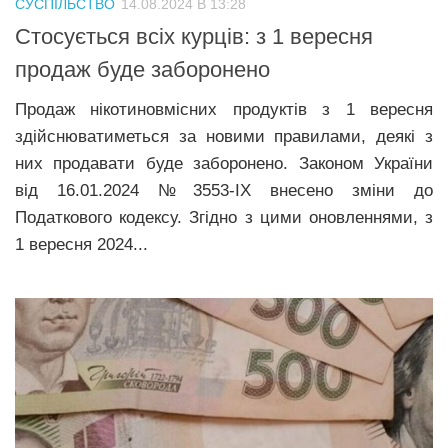
СУСПІЛЬСТВО
14.08.2024 В 13:28
Прикарпаття
Стосується всіх курців: з 1 вересня
Економіка
продаж буде заборонено
Політика
Продаж нікотиновмісних продуктів з 1 вересня
здійснюватиметься за новими правилами, деякі з
Світ
них продавати буде заборонено. Законом України
Цікаво
від 16.01.2024 № 3553-ІХ внесено зміни до
Наука
Податкового кодексу. Згідно з цими оновленнями, з
1 вересня 2024...
Технології
Історії
Рецепти
Привітання
Здоров’я
Події
Кримінал