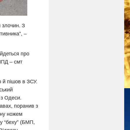
й злочин. З
тивника”, –
 йдеться про
ППД – смт
о й пішов в ЗСУ.
ський
 з Одеси.
авах, поранив з
ину ножем
у “беху” (БМП,