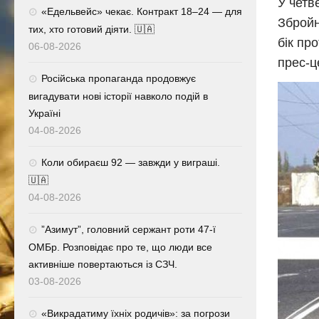
У четв
«Едельвейс» чекає. Контракт 18–24 — для
Збройн
тих, хто готовий діяти. 🇺🇦
бік пр
06-08-2026
прес-ц
Російська пропаганда продовжує
вигадувати нові історії навколо подій в
Україні
04-08-2026
Коли обираєш 92 — завжди у виграші.
🇺🇦
04-08-2026
⁨”Азимут”, головний сержант роти 47-ї
ОМБр. Розповідає про те, що люди все
активніше повертаються із СЗЧ.
03-08-2026
«Викрадатиму їхніх родичів»: за погрози