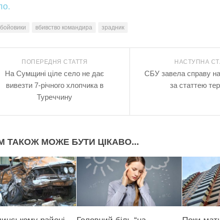
ло.
бойовики
вбивство командира
зрадник
ПОПЕРЕДНЯ СТАТТЯ
НАСТУПНА СТ
На Сумщині ціле село не дає
СБУ завела справу на
вивезти 7-річного хлопчика в
за статтею те
Туреччину
М ТАКОЖ МОЖЕ БУТИ ЦІКАВО...