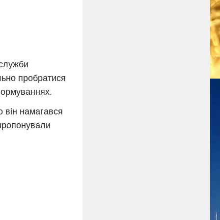
нслужби
льно пробратися
формуваннях.
о він намагався
апропонували