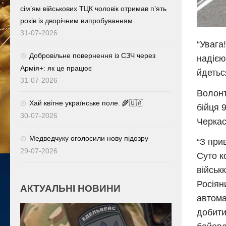
сім’ям військових ТЦК чоловік отримав п’ять
років із дворічним випробуванням
31-07-2026
“Увага
Добровільне повернення із СЗЧ через
надією
Армія+: як це працює
йдетьс
31-07-2026
Волонт
Хай квітне українське поле. 🌾🇺🇦
бійця 
30-07-2026
Черкас
Медведчуку оголосили нову підозру
“З при
29-07-2026
Суто
к
військ
Росіян
АКТУАЛЬНІ НОВИНИ
автома
добити