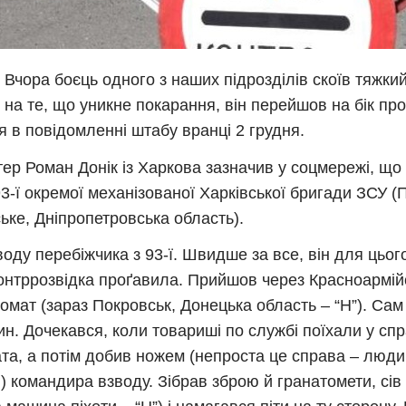
! Вчора боєць одного з наших підрозділів скоїв тяжки
 на те, що уникне покарання, він перейшов на бік про
я в повідомленні штабу вранці 2 грудня.
ер Роман Донік із Харкова зазначив у соцмережі, що
93-ї окремої механізованої Харківської бригади ЗСУ (
ьке, Дніпропетровська область).
воду перебіжчика з 93-ї. Швидше за все, він для цьог
онтррозвідка проґавила.
Прийшов через Красноармій
комат (зараз Покровськ, Донецька область – “Н”). Сам
ин.
Дочекався, коли товариші по службі поїхали у спр
та, а потім добив ножем (непроста це справа – люд
) командира взводу. Зібрав зброю й гранатомети, сів 