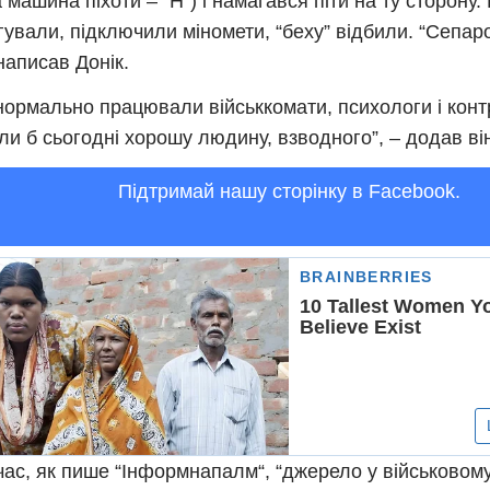
 машина піхоти – “Н”) і намагався піти на ту сторону.
гували, підключили міномети, “беху” відбили. “Сепаро
 написав Донік.
нормально працювали військкомати, психологи і контр
ли б сьогодні хорошу людину, взводного”, – додав ві
Підтримай нашу сторінку в Facebook.
ас, як пише “Інформнапалм“, “джерело у військовому