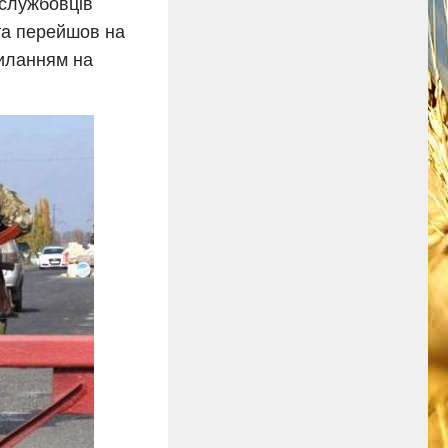
ослужбовців
 та перейшов на
силанням на