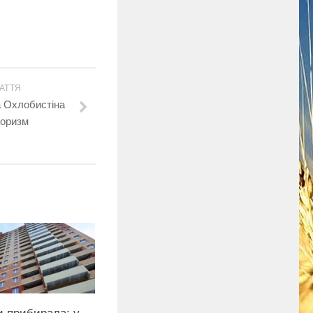
АТТЯ
 Охлобистіна
роризм