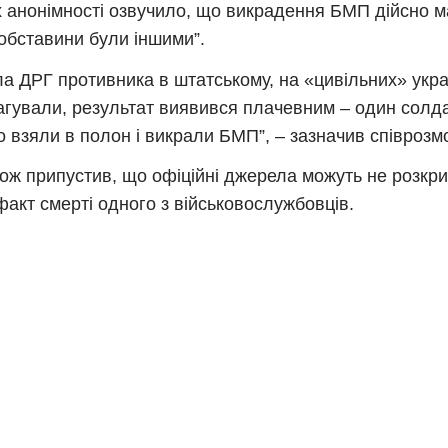
 анонімності озвучило, що викрадення БМП дійсно м
 обставини були іншими”.
а ДРГ противника в штатському, на «цивільних» украї
агували, результат виявився плачевним – один солда
о взяли в полон і викрали БМП”, – зазначив співрозм
кож припустив, що офіційні джерела можуть не розкрит
факт смерті одного з військовослужбовців.