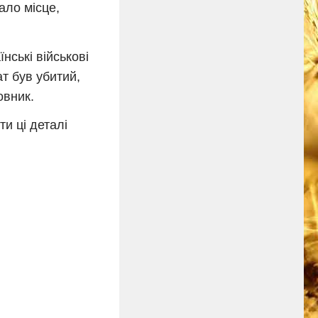
ало місце,
нські військові
т був убитий,
овник.
и ці деталі