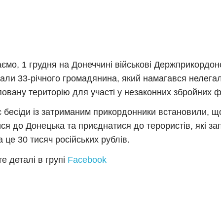
ємо, 1 грудня на Донеччині військові Держприкордо
али 33-річного громадянина, який намагався нелега
повану територію для участі у незаконних збройних 
с бесіди із затриманим прикордонники встановили, щ
ися до Донецька та приєднатися до терористів, які з
а це 30 тисяч російських рублів.
е деталі в групі
Facebook