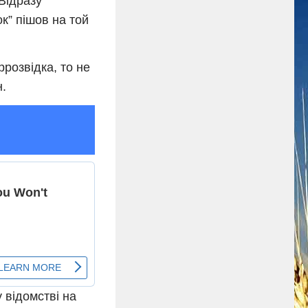
 Відразу
к” пішов на той
розвідка, то не
н.
 відомстві на