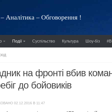
– Аналітика – Обговорення !
о
Події
Суспільство
Культура
Шоу-біз
#В
СХІД
дник на фронті вбив кома
ебіг до бойовиків
ОВАНО 02.12.2016 В 11:47