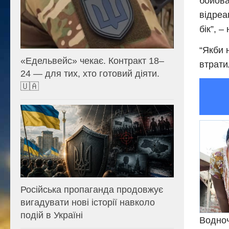
бойова
відреа
бік”, –
“Якби 
«Едельвейс» чекає. Контракт 18–
втрати
24 — для тих, хто готовий діяти.
🇺🇦
Російська пропаганда продовжує
вигадувати нові історії навколо
подій в Україні
Водноч