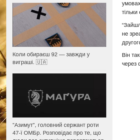
умовах
тільки
“Зайшл
не зре
другог
Коли обираєш 92 — завжди у
Він та
виграші. 🇺🇦
через 
⁨”Азимут”, головний сержант роти
47-ї ОМБр. Розповідає про те, що