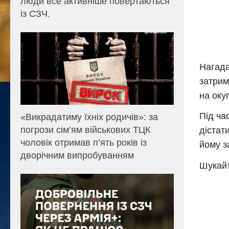
люди все активніше повертаються
із СЗЧ.
Нагада
затрим
на оку
Під ча
«Викрадатиму їхніх родичів»: за
погрози сім’ям військових ТЦК
дістат
чоловік отримав п’ять років із
йому з
дворічним випробуванням
Шукайт