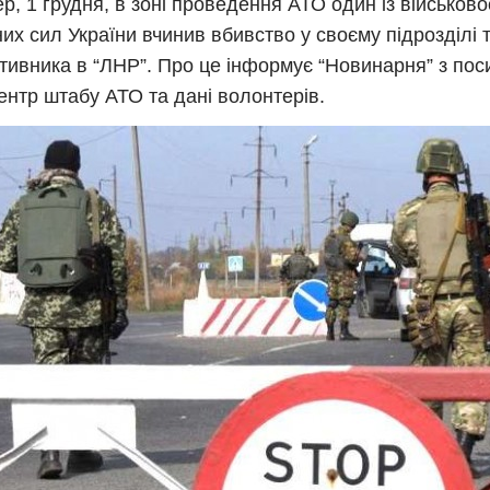
ер, 1 грудня, в зоні проведення АТО один із військов
их сил України вчинив вбивство у своєму підрозділі
отивника в “ЛНР”. Про це інформує “Новинарня” з по
ентр штабу АТО та дані волонтерів.