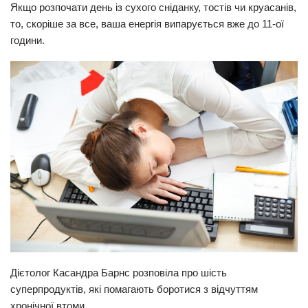
Якщо розпочати день із сухого сніданку, тостів чи круасанів,
Прикарпаття
то, скоріше за все, ваша енергія випарується вже до 11-ої
години.
Економіка
Політика
Світ
Цікаво
Наука
Технології
Історії
Рецепти
Привітання
Здоров’я
Дієтолог Касандра Барнс розповіла про шість
Події
суперпродуктів, які помагають боротися з відчуттям
хронічної втоми.
Кримінал