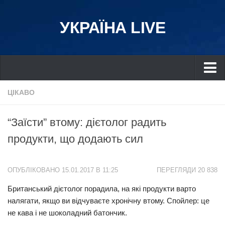
УКРАЇНА LIVE
Україна
ЦІКАВО
Київ
“Заїсти” втому: дієтолог радить
Дніпро
продукти, що додають сил
Львів
Івано-Франківськ
ОПУБЛІКОВАНО 15.01.2017 В 11:25
ПЕРЕГЛЯДИ 20 838
Харків
Британський дієтолог порадила, на які продукти варто
Донбас
налягати, якщо ви відчуваєте хронічну втому. Спойлер: це
Одеса
не кава і не шоколадний батончик.
Схід