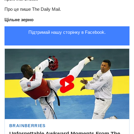
Про це пише The Daily Mail.
Трагедії
Курйози
Цільне зерно
Суспільство
Підтримай нашу сторінку в Facebook.
Культура
Шоу-біз
#Війна