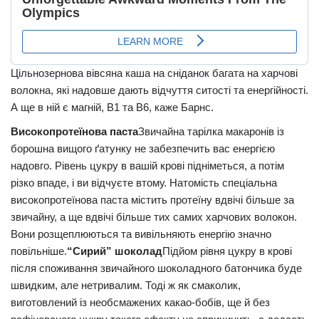
Цільнозернова вівсяна каша на сніданок багата на харчові
волокна, які надовше дають відчуття ситості та енергійності.
А ще в ній є магній, В1 та В6, каже Барнс.
Високопротеїнова паста
Звичайна тарілка макаронів із
борошна вищого ґатунку не забезпечить вас енергією
надовго. Рівень цукру в вашій крові підніметься, а потім
різко впаде, і ви відчуєте втому. Натомість спеціальна
високопротеїнова паста містить протеїну вдвічі більше за
звичайну, а ще вдвічі більше тих самих харчових волокон.
Вони розщеплюються та вивільняють енергію значно
повільніше.
“Сирий” шоколад
Підйом рівня цукру в крові
після споживання звичайного шоколадного батончика буде
швидким, але нетривалим. Тоді ж як смаколик,
виготовлений із необсмажених какао-бобів, ще й без