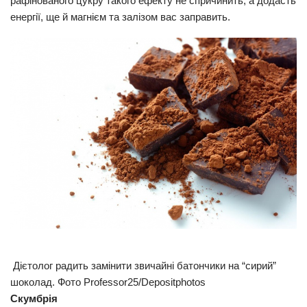
рафінованого цукру такого ефекту не спричинить, а додасть
енергії, ще й магнієм та залізом вас заправить.
Дієтолог радить замінити звичайні батончики на “сирий”
шоколад. Фото Professor25/Depositphotos
Скумбрія