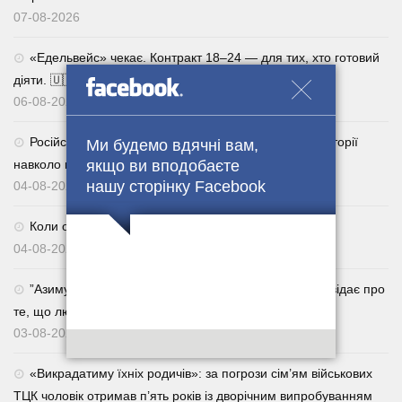
07-08-2026
«Едельвейс» чекає. Контракт 18–24 — для тих, хто готовий
діяти. 🇺🇦
06-08-2026
Російська пропаганда продовжує вигадувати нові історії
Ми будемо вдячні вам,
навколо подій в Україні
якщо ви вподобаєте
нашу сторінку Facebook
04-08-2026
Коли обираєш 92 — завжди у виграші. 🇺🇦
04-08-2026
⁨”Азимут”, головний сержант роти 47-ї ОМБр. Розповідає про
те, що люди все активніше повертаються із СЗЧ.
03-08-2026
«Викрадатиму їхніх родичів»: за погрози сім’ям військових
ТЦК чоловік отримав п’ять років із дворічним випробуванням