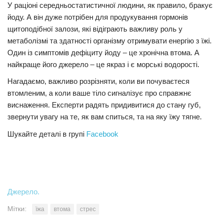
У раціоні середньостатистичної людини, як правило, бракує
йоду. А він дуже потрібен для продукування гормонів
щитоподібної залози, які відіграють важливу роль у
метаболізмі та здатності організму отримувати енергію з їжі.
Один із симптомів дефіциту йоду – це хронічна втома. А
найкраще його джерело – це якраз і є морські водорості.
Нагадаємо, важливо розрізняти, коли ви почуваєтеся
втомленим, а коли ваше тіло сигналізує про справжнє
виснаження. Експерти радять придивитися до стану губ,
звернути увагу на те, як вам спиться, та на яку їжу тягне.
Шукайте деталі в групі
Facebook
Джерело.
Мітки:
їжа
втома
стрес