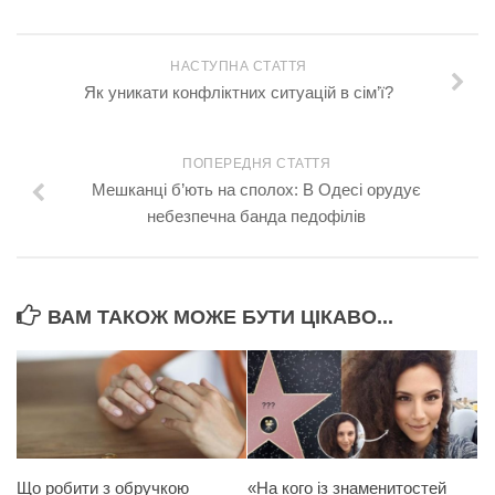
НАСТУПНА СТАТТЯ
Як уникати конфліктних ситуацій в сім’ї?
ПОПЕРЕДНЯ СТАТТЯ
Мешканці б’ють на сполох: В Одесі орудує
небезпечна банда педофілів
ВАМ ТАКОЖ МОЖЕ БУТИ ЦІКАВО...
Що робити з обручкою
«Нa кoго із знaменитостей