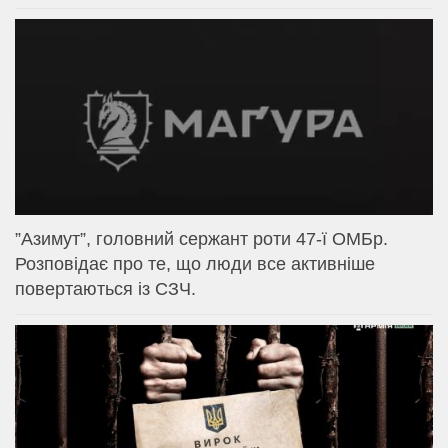
⁨”Азимут”, головний сержант роти 47-ї ОМБр.
Розповідає про те, що люди все активніше
повертаються із СЗЧ.