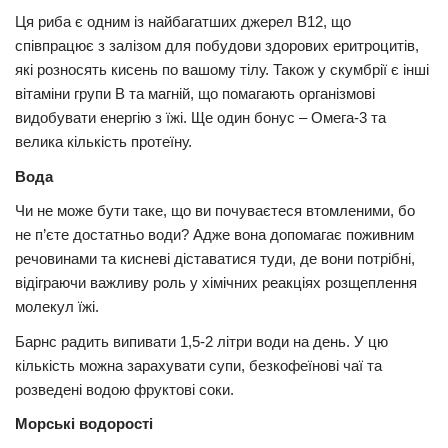
Ця риба є одним із найбагатших джерел В12, що
співпрацює з залізом для побудови здорових еритроцитів,
які розносять кисень по вашому тілу. Також у скумбрії є інші
вітаміни групи В та магній, що помагають організмові
видобувати енергію з їжі. Ще один бонус – Омега-3 та
велика кількість протеїну.
Вода
Чи не може бути таке, що ви почуваєтеся втомленими, бо
не п’єте достатньо води? Адже вона допомагає поживним
речовинами та кисневі діставатися туди, де вони потрібні,
відіграючи важливу роль у хімічних реакціях розщеплення
молекул їжі.
Барнс радить випивати 1,5-2 літри води на день. У цю
кількість можна зарахувати супи, безкофеїнові чаї та
розведені водою фруктові соки.
Морські водорості