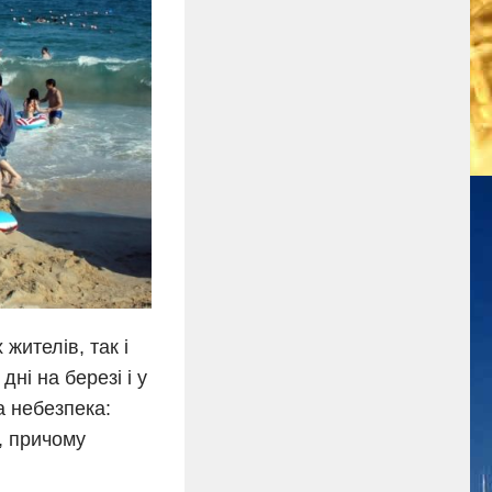
жителів, так і
дні на березі і у
а небезпека:
и, причому