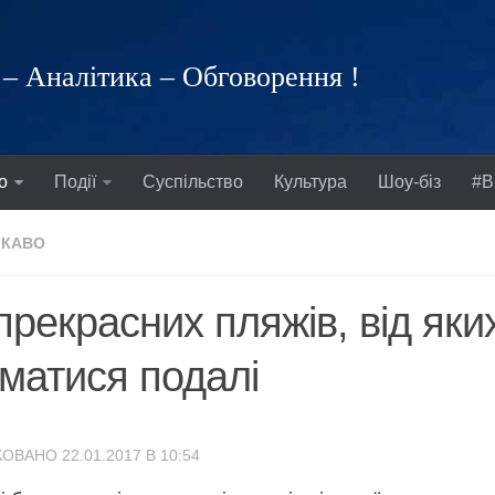
– Аналітика – Обговорення !
о
Події
Суспільство
Культура
Шоу-біз
#В
ІКАВО
прекрасних пляжів, від як
матися подалі
ОВАНО 22.01.2017 В 10:54