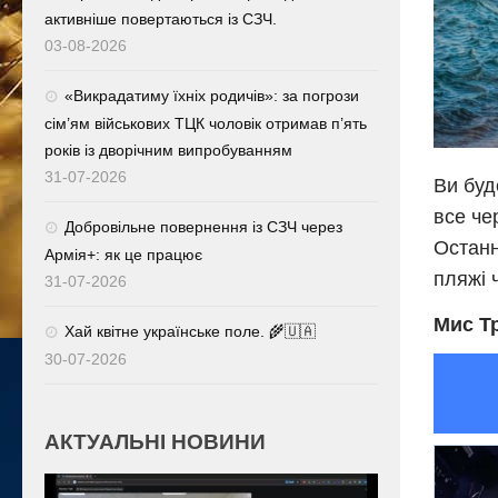
активніше повертаються із СЗЧ.
03-08-2026
«Викрадатиму їхніх родичів»: за погрози
сім’ям військових ТЦК чоловік отримав п’ять
років із дворічним випробуванням
31-07-2026
Ви буд
все че
Добровільне повернення із СЗЧ через
Останн
Армія+: як це працює
пляжі 
31-07-2026
Мис Тр
Хай квітне українське поле. 🌾🇺🇦
30-07-2026
АКТУАЛЬНІ НОВИНИ