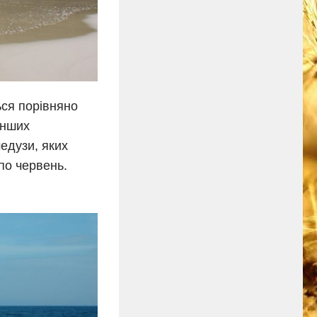
ться порівняно
інших
медузи, яких
по червень.