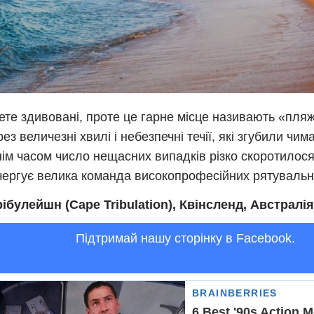
ете здивовані, проте це гарне місце називають «пляж
рез величезні хвилі і небезпечні течії, які згубили чи
ім часом число нещасних випадків різко скоротилося,
чергує велика команда високопрофесійних рятувальн
ібулейшн (Cape Tribulation), Квінсленд, Австралія
Підтримай нашу сторінку в Facebook.