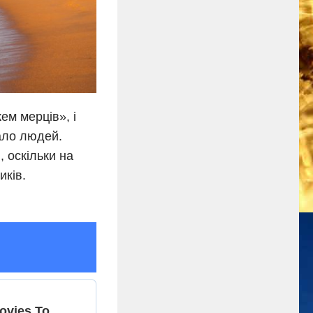
ем мерців», і
мало людей.
 оскільки на
иків.