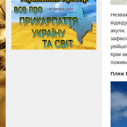
Незваж
відвід
акули,
зафікс
увійшо
Крім а
поживи
Пляж 