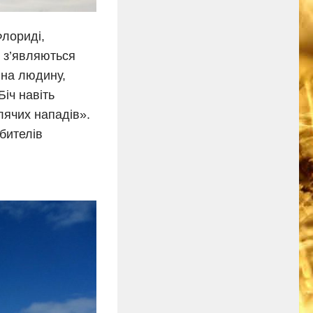
лориді,
о з’являються
 на людину,
Біч навіть
лячих нападів».
юбителів