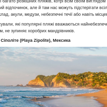
ті багато розкішних пляжів, котрі всім своїм виглядом
ий відпочинок, але й там нас можуть підстерігати всіл
лад, акули, медузи, небезпечні течії або навіть місцев
сували, які популярні пляжі вважаються найнебезпечн
ім, не зупиняє хоробрих мандрівників.
Сіполіте (Playa Zipolite), Мексика