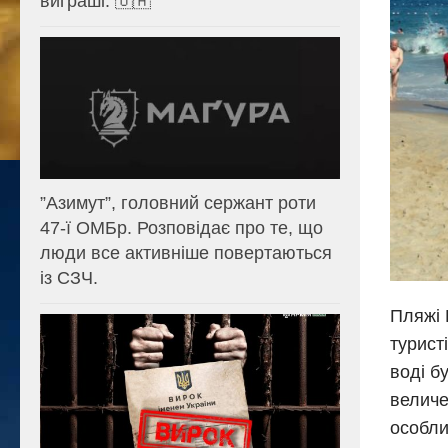
виграші. 🇺🇦
⁨”Азимут”, головний сержант роти
47-ї ОМБр. Розповідає про те, що
люди все активніше повертаються
із СЗЧ.
Пляжі 
туристі
воді б
величе
особли