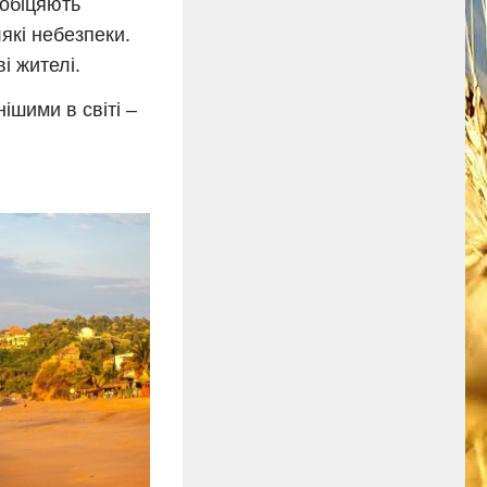
 обіцяють
які небезпеки.
і жителі.
ішими в світі –