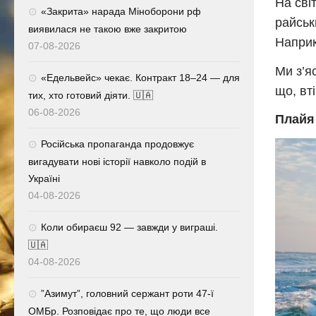
На сві
«Закрита» нарада Міноборони рф
райськ
виявилася не такою вже закритою
Наприк
07-08-2026
Ми з’я
«Едельвейс» чекає. Контракт 18–24 — для
що, вт
тих, хто готовий діяти. 🇺🇦
06-08-2026
Плайя 
Російська пропаганда продовжує
вигадувати нові історії навколо подій в
Україні
04-08-2026
Коли обираєш 92 — завжди у виграші.
🇺🇦
04-08-2026
⁨”Азимут”, головний сержант роти 47-ї
ОМБр. Розповідає про те, що люди все