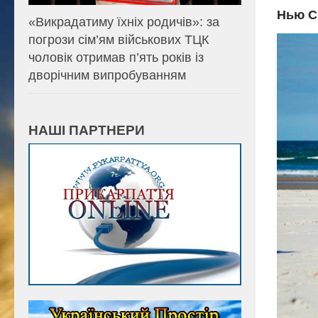
Нью С
«Викрадатиму їхніх родичів»: за
погрози сім’ям військових ТЦК
чоловік отримав п’ять років із
дворічним випробуванням
НАШІ ПАРТНЕРИ