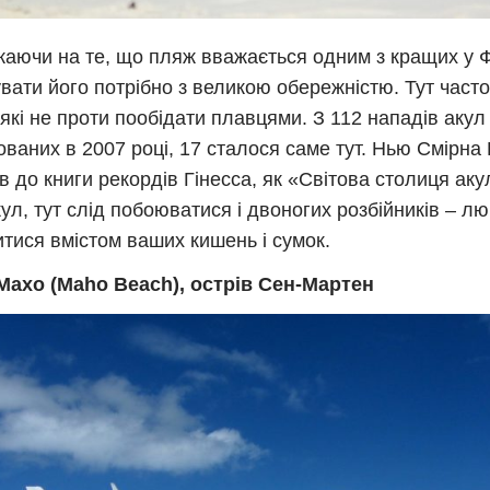
аючи на те, що пляж вважається одним з кращих у Ф
увати його потрібно з великою обережністю. Тут част
 які не проти пообідати плавцями. З 112 нападів акул
ованих в 2007 році, 17 сталося саме тут. Нью Смірна 
в до книги рекордів Гінесса, як «Світова столиця аку
кул, тут слід побоюватися і двоногих розбійників – л
тися вмістом ваших кишень і сумок.
Махо (Maho Beach), острів Сен-Мартен