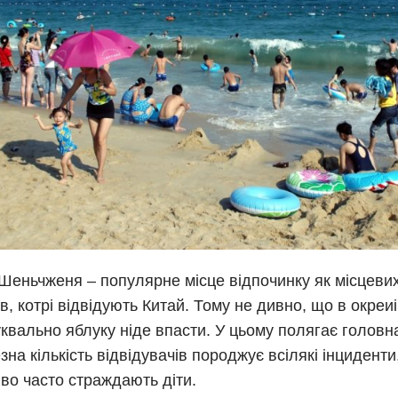
Шеньчженя – популярне місце відпочинку як місцевих 
в, котрі відвідують Китай. Тому не дивно, що в окреиі 
уквально яблуку ніде впасти. У цьому полягає головн
зна кількість відвідувачів породжує всілякі інцидент
во часто страждають діти.