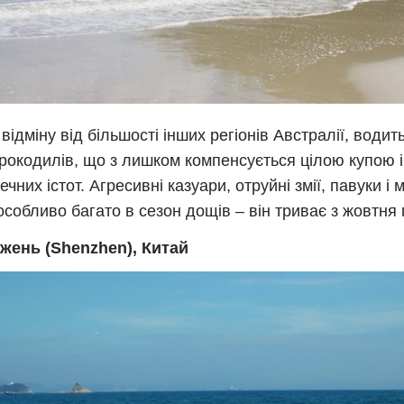
а відміну від більшості інших регіонів Австралії, води
рокодилів, що з лишком компенсується цілою купою 
чних істот. Агресивні казуари, отруйні змії, павуки і 
особливо багато в сезон дощів – він триває з жовтня 
жень (Shenzhen), Китай