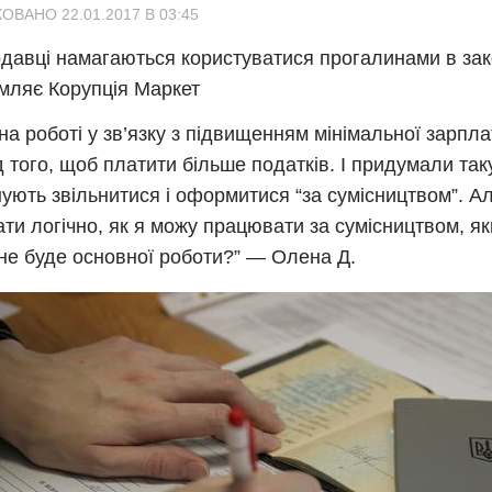
ОВАНО 22.01.2017 В 03:45
давці намагаються користуватися прогалинами в зак
мляє Корупція Маркет
 на роботі у зв’язку з підвищенням мінімальної зарп
ід того, щоб платити більше податків. І придумали так
ують звільнитися і оформитися “за сумісництвом”. А
ати логічно, як я можу працювати за сумісництвом, я
не буде основної роботи?” — Олена Д.