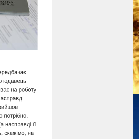
передбачає
ботодавець
вас на роботу
насправді
прийшов
о потрібно,
а насправді її
, скажімо, на