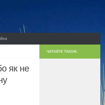
ійна
ЧИТАЙТЕ ТАКОЖ:
о як не
ну