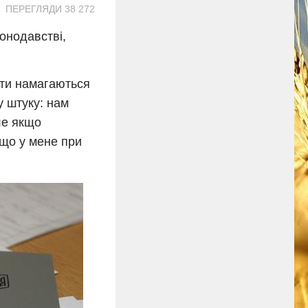
ПЕРЕГЛЯДИ 38 272
онодавстві,
лати намагаються
у штуку: нам
ле якщо
кщо у мене при