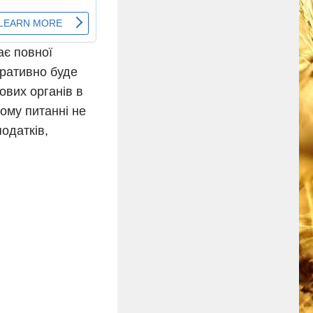
ає повної
еративно буде
ових органів в
ному питанні не
податків,