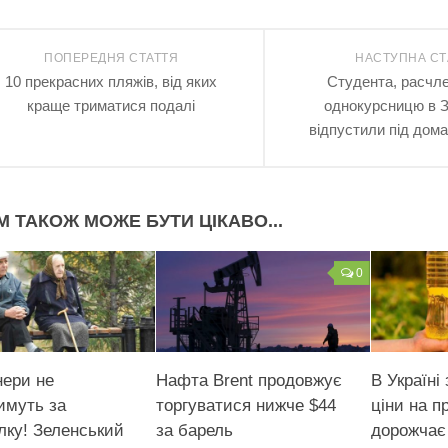
ПОПЕРЕДНЯ СТАТТЯ
НАСТУПНА СТ
10 прекрасних пляжів, від яких
Студента, расчл
краще триматися подалі
однокурсницю в З
відпустили під дом
М ТАКОЖ МОЖЕ БУТИ ЦІКАВО...
0
нери не
Нафта Brent продовжує
В Україні
имуть за
торгуватися нижче $44
ціни на п
лку! Зеленський
за барель
дорожчає