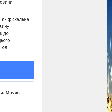
ловини
, як фіскальна
овину
як до
цього
Тоді