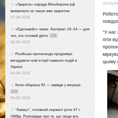
ОПУБЛІК
«Закрита» нарада Міноборони рф
виявилася не такою вже закритою
Робото
07-08-2026
повідо
«Едельвейс» чекає. Контракт 18–24 — для
“У нас
тих, хто готовий діяти. 🇺🇦
піти в
06-08-2026
пропон
міркув
Російська пропаганда продовжує
вигадувати нові історії навколо подій в
цьому 
Україні
04-08-2026
Коли обираєш 92 — завжди у виграші.
🇺🇦
04-08-2026
⁨”Азимут”, головний сержант роти 47-ї
ОМБр. Розповідає про те, що люди все