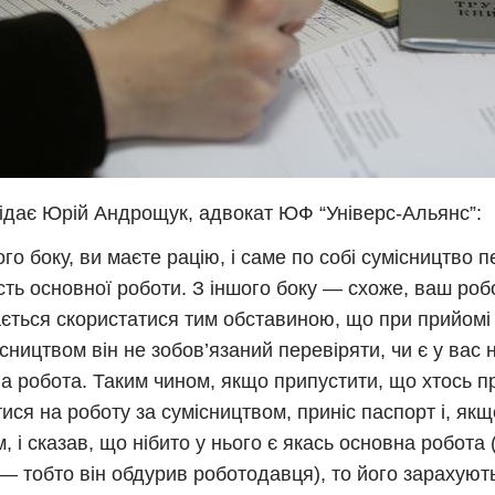
ідає Юрій Андрощук, адвокат ЮФ “Універс-Альянс”:
ого боку, ви маєте рацію, і саме по собі сумісництво 
сть основної роботи. З іншого боку — схоже, ваш ро
ється скористатися тим обставиною, що при прийомі 
ісництвом він не зобов’язаний перевіряти, чи є у вас 
а робота. Таким чином, якщо припустити, що хтось 
ися на роботу за сумісництвом, приніс паспорт і, якщ
, і сказав, що нібито у нього є якась основна робота (
— тобто він обдурив роботодавця), то його зарахують