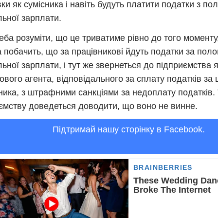
вки як сумісника і навіть будуть платити податки з по
льної зарплати.
еба розуміти, що це триватиме рівно до того моменту
 побачить, що за працівникові йдуть податки за пол
льної зарплати, і тут же звернеться до підприємства 
ового агента, відповідального за сплату податків за 
ника, з штрафними санкціями за недоплату податків. 
ємству доведеться доводити, що воно не винне.
Підтримай нашу сторінку в Facebook.