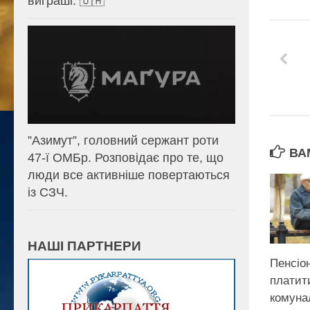
виграші. 🇺🇦
⁨”Азимут”, головний сержант роти
ВА
47-ї ОМБр. Розповідає про те, що
люди все активніше повертаються
із СЗЧ.
НАШІ ПАРТНЕРИ
Пенсіо
платит
комуна