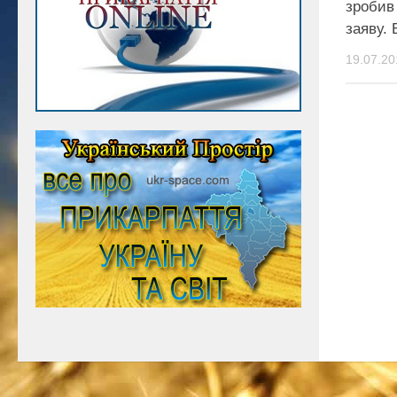
зробив
заяву.
19.07.20