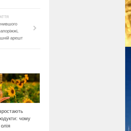
АТТЯ
енившого
апоріжжі,
ашній арешт
 зростають
родукти: чому
 олія