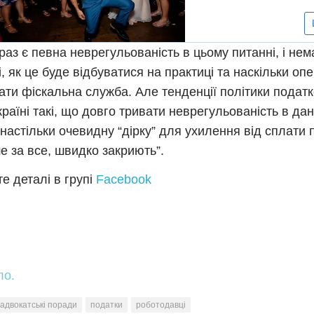
араз є певна неврегульованість в цьому питанні, і нем
і, як це буде відбуватися на практиці та наскільки оп
ати фіскальна служба. Але тенденції політики податк
країні такі, що довго тривати неврегульованість в да
і настільки очевидну “дірку” для ухилення від сплати 
 за все, швидко закриють”.
е деталі в групі
Facebook
ло.
адвокатські поради
податки
роботодавці