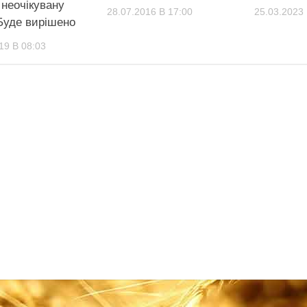
 неочікувану
28.07.2016 В 17:00
25.03.2023 
 Буде вирішено
19 В 08:03