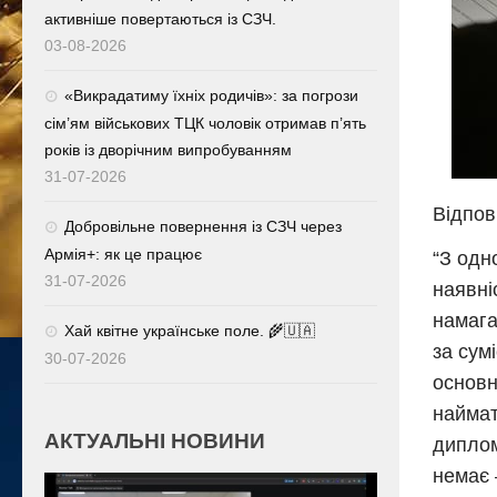
активніше повертаються із СЗЧ.
03-08-2026
«Викрадатиму їхніх родичів»: за погрози
сім’ям військових ТЦК чоловік отримав п’ять
років із дворічним випробуванням
31-07-2026
Відпов
Добровільне повернення із СЗЧ через
Армія+: як це працює
“З одн
31-07-2026
наявні
намага
Хай квітне українське поле. 🌾🇺🇦
за сум
30-07-2026
основн
наймат
АКТУАЛЬНІ НОВИНИ
диплом
немає 