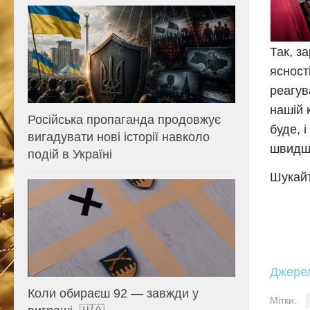
Так, з
ясност
реагув
нашій 
Російська пропаганда продовжує
буде, 
вигадувати нові історії навколо
швидше
подій в Україні
Шукайт
Джере
Коли обираєш 92 — завжди у
Мітки: