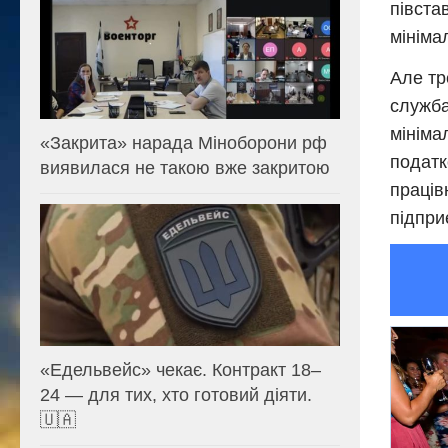
півста
мініма
Але тр
служба
мініма
«Закрита» нарада Міноборони рф
податк
виявилася не такою вже закритою
праців
підпри
«Едельвейс» чекає. Контракт 18–
24 — для тих, хто готовий діяти.
🇺🇦