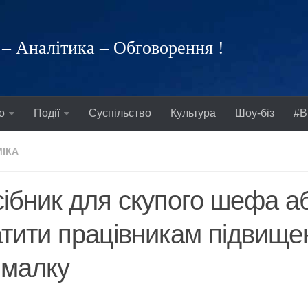
– Аналітика – Обговорення !
о
Події
Суспільство
Культура
Шоу-біз
#В
ІКА
ібник для скупого шефа аб
тити працівникам підвище
імалку