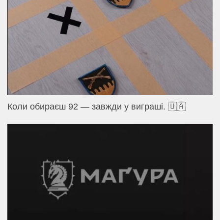
Коли обираєш 92 — завжди у виграші. 🇺🇦