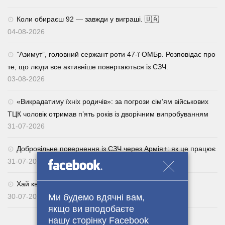
Коли обираєш 92 — завжди у виграші. 🇺🇦
04-08-2026
⁨”Азимут”, головний сержант роти 47-ї ОМБр. Розповідає про
те, що люди все активніше повертаються із СЗЧ.
03-08-2026
«Викрадатиму їхніх родичів»: за погрози сім’ям військових
ТЦК чоловік отримав п’ять років із дворічним випробуванням
31-07-2026
Добровільне повернення із СЗЧ через Армія+: як це працює
31-07-2026
Хай квітне українське поле. 🌾🇺🇦
Ми будемо вдячні вам,
30-07-2026
якщо ви вподобаєте
нашу сторінку Facebook