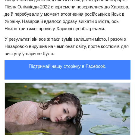
Після Олімпіади-2022 спортсмени повернулися до Харкова,
Трагедії
де й перебували у момент вторгнення російських військ в
Курйози
Україну. Назаровій вдалося одразу виїхати з міста, ось
Нікітін три тижні провів у Харкові під обстрілами.
Суспільство
У результаті він все ж таки зумів залишити місто, і разом з
Культура
Назаровою вирушив на чемпіонат світу, проте костюмів для
Шоу-біз
виступу у пари не було.
#Війна
Підтримай нашу сторінку в Facebook.