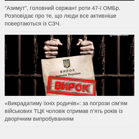
⁨”Азимут”, головний сержант роти 47-ї ОМБр.
Розповідає про те, що люди все активніше
повертаються із СЗЧ.
«Викрадатиму їхніх родичів»: за погрози сім’ям
військових ТЦК чоловік отримав п’ять років із
дворічним випробуванням