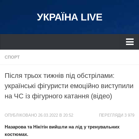
УКРАЇНА LIVE
Україна
СПОРТ
Київ
Після трьох тижнів під обстрілами:
Дніпро
українські фігуристи емоційно виступили
Львів
на ЧС із фігурного катання (відео)
Івано-Франківськ
Харків
ОПУБЛІКОВАНО 26.03.2022 В 20:52
ПЕРЕГЛЯДИ 3 979
Донбас
Назарова та Нікітін вийшли на лід у тренувальних
Одеса
костюмах.
Схід