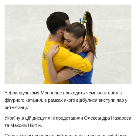
Прикарпаття
Економіка
Політика
Світ
Цікаво
Наука
Технології
Історії
У французькому Монпельє проходить чемпіонат світу з
Рецепти
фігурного катання, в рамках якого відбулися виступи пар у
Привітання
ритм-танці.
Здоров’я
Україну в цій дисципліні представили Олександра Назарова
Події
та Максим Нікітін.
Кримінал
Cпортсменам довелося вийти на лід у тренувальній формі.