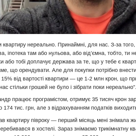
и квартиру нереально. Принаймні, для нас. З-за того,
а, іпотека там або нульова, або від’ємна, тобто, ти 
ки або тобі доплачує держава за те, що у тебе є квар
аме, що орендувати. Але для покупки потрібно внест
 15% від вартості квартири — це 1-2 млн крон, що п
 нас стільки грошей не було і зібрати поки нереально”
ндр працює програмістом, отримує 35 тисяч крон зар
о 174 тис. грн, але з відрахуванням податків виходить
ав квартиру півроку — перший місяць мені знімала жи
перебивався в хостелі. Зараз знімаємо трикімнатну кв