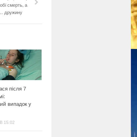
обi смерть, а
в… дружину
ся після 7
мі:
ий випадок у
В 15:02