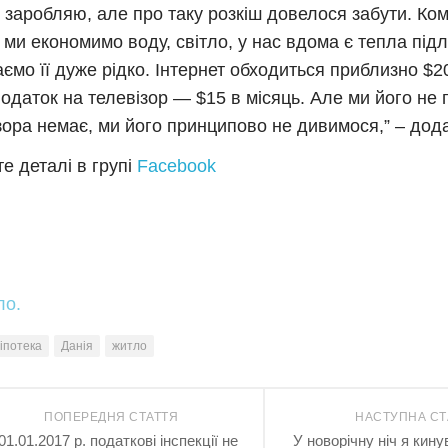
 заробляю, але про таку розкіш довелося забути. Ко
, ми економимо воду, світло, у нас вдома є тепла під
ємо її дуже рідко. Інтернет обходиться приблизно $20
податок на телевізор — $15 в місяць. Але ми його не п
зора немає, ми його принципово не дивимося,” – дод
е деталі в групі
Facebook
ло.
іпотека
Данія
житло
ПОПЕРЕДНЯ СТАТТЯ
НАСТУПНА СТ
01.01.2017 р. податкові інспекції не
У новорічну ніч я кин