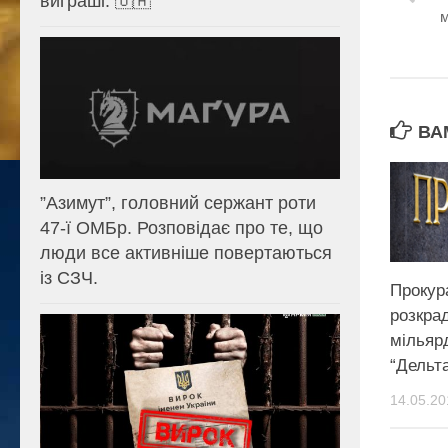
виграші. 🇺🇦
м
ВА
⁨”Азимут”, головний сержант роти
47-ї ОМБр. Розповідає про те, що
люди все активніше повертаються
із СЗЧ.
Прокур
розкра
мільяр
“Дельт
14.05.20