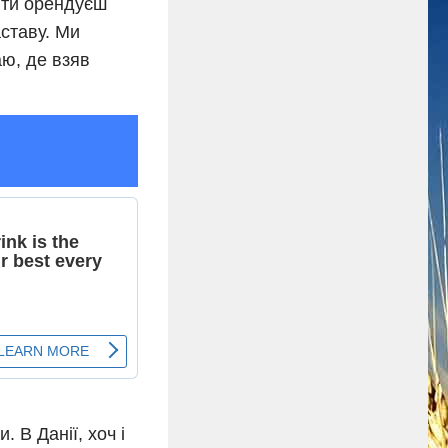
и ти орендуєш
аставу. Ми
аю, де взяв
. В Данії, хоч і