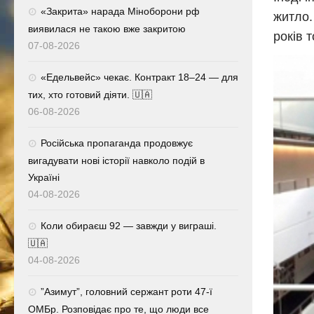
«Закрита» нарада Міноборони рф
житло.
виявилася не такою вже закритою
років 
07-08-2026
«Едельвейс» чекає. Контракт 18–24 — для
тих, хто готовий діяти. 🇺🇦
06-08-2026
Російська пропаганда продовжує
вигадувати нові історії навколо подій в
Україні
04-08-2026
Коли обираєш 92 — завжди у виграші.
🇺🇦
04-08-2026
⁨”Азимут”, головний сержант роти 47-ї
ОМБр. Розповідає про те, що люди все