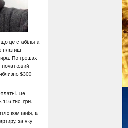
 що це стабільна
не платиш
тира. По грошах
и початковий
риблизно $300
.
платні. Це
 116 тис. грн.
тло компанія, а
артиру, за яку