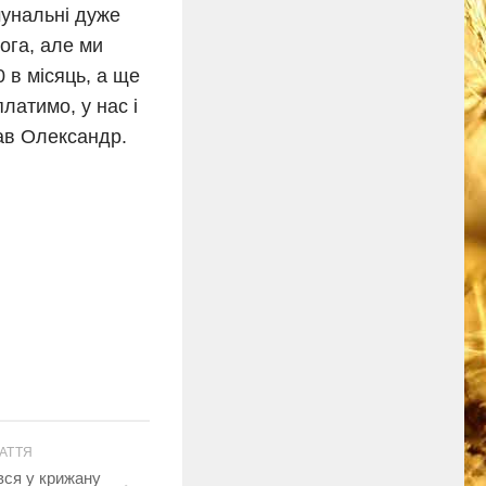
мунальні дуже
лога, але ми
 в місяць, а ще
латимо, у нас і
ав Олександр.
АТТЯ
увся у крижану