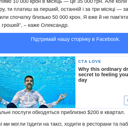
тимо 10 000 крон в місяць — це 35 000 грн. Але кол
ру, ти платиш за перший, останній і за три місяці — з
или спочатку близько 50 000 крон. Я вже й не пам’ят
и грошей”, – каже Олександр.
Підтримай нашу сторінку в Facebook.
льні послуги обходяться приблизно $200 в квартал.
і ми могли їздити на таксі, ходити в ресторани та паби