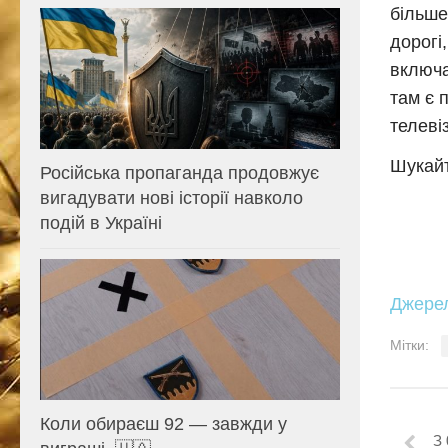
більше
дорогі
включа
там є 
телеві
Шукайт
Російська пропаганда продовжує
вигадувати нові історії навколо
подій в Україні
Джере
Мітки:
Коли обираєш 92 — завжди у
З 