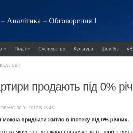
– Аналітика – Обговорення !
о
Події
Суспільство
Культура
Шоу-біз
#В
ІКА
/
СВІТ
ртири продають під 0% рі
ОВАНО 30.01.2017 В 13:43
ї можна придбати житло в іпотеку під 0% річних.
іпотека мінусова, держава доплачує за те, щоб родин