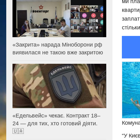
ми пла
кварти
заплат
стільк
«Закрита» нарада Міноборони рф
виявилася не такою вже закритою
«Едельвейс» чекає. Контракт 18–
Комуна
24 — для тих, хто готовий діяти.
🇺🇦
“У Києв