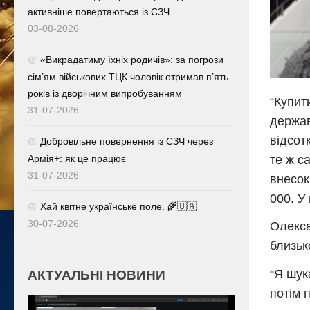
активніше повертаються із СЗЧ.
03-08-2026
«Викрадатиму їхніх родичів»: за погрози
сім’ям військових ТЦК чоловік отримав п’ять
років із дворічним випробуванням
“Купит
31-07-2026
держав
відсот
Добровільне повернення із СЗЧ через
те ж с
Армія+: як це працює
31-07-2026
внесок
000. У
Хай квітне українське поле. 🌾🇺🇦
30-07-2026
Олекса
близьк
“Я шук
АКТУАЛЬНІ НОВИНИ
потім 