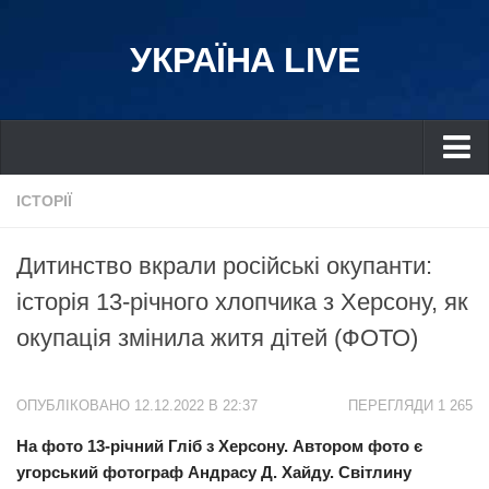
УКРАЇНА LIVE
Україна
ІСТОРІЇ
Київ
Дитинство вкрали російські окупанти:
Дніпро
історія 13-річного хлопчика з Херсону, як
Львів
окупація змінила житя дітей (ФОТО)
Івано-Франківськ
Харків
ОПУБЛІКОВАНО 12.12.2022 В 22:37
ПЕРЕГЛЯДИ 1 265
Донбас
На фото 13-річний Гліб з Херсону. Автором фото є
Одеса
угорський фотограф Андрасу Д. Хайду. Світлину
Схід