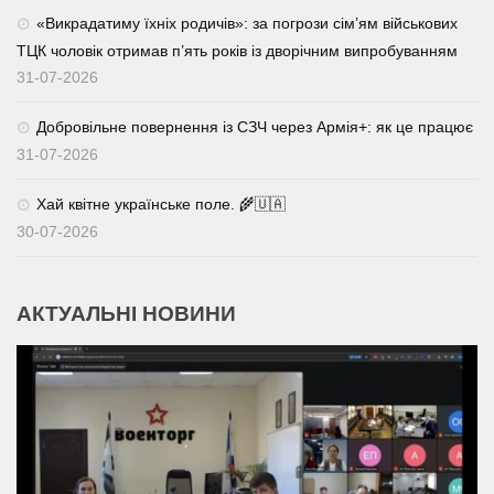
«Викрадатиму їхніх родичів»: за погрози сім’ям військових
ТЦК чоловік отримав п’ять років із дворічним випробуванням
31-07-2026
Добровільне повернення із СЗЧ через Армія+: як це працює
31-07-2026
Хай квітне українське поле. 🌾🇺🇦
30-07-2026
АКТУАЛЬНІ НОВИНИ