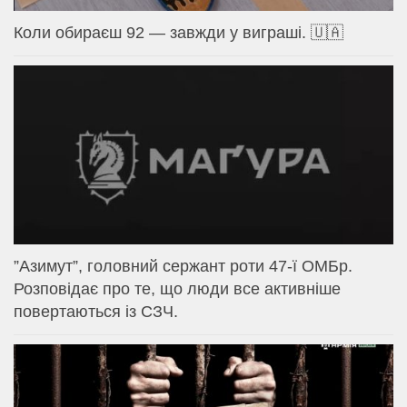
Коли обираєш 92 — завжди у виграші. 🇺🇦
⁨”Азимут”, головний сержант роти 47-ї ОМБр.
Розповідає про те, що люди все активніше
повертаються із СЗЧ.