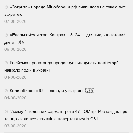
«Закрита» нарада Міноборони рф виявилася не такою вже
закритою
07-08-2026
«Едельвейс» чекає. Контракт 18–24 — для тих, хто готовий
діяти. 🇺🇦
06-08-2026
Російська пропаганда продовжує вигадувати нові історії
навколо подій в Україні
04-08-2026
Коли обираєш 92 — завжди у виграші. 🇺🇦
04-08-2026
⁨”Азимут”, головний сержант роти 47-ї ОМБр. Розповідає про
те, що люди все активніше повертаються із СЗЧ.
03-08-2026