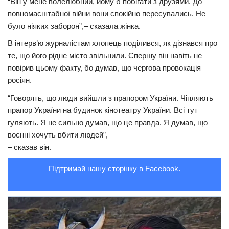
“Він у мене волелюбний, йому б побігати з друзями. До
повномасштабної війни вони спокійно пересувались. Не
Трагедії
було ніяких заборон”,– сказала жінка.
Курйози
В інтерв’ю журналістам хлопець поділився, як дізнався про
Суспільство
те, що його рідне місто звільнили. Спершу він навіть не
повірив цьому факту, бо думав, що чергова провокація
Культура
росіян.
Шоу-біз
“Говорять, що люди вийшли з прапором України. Чіпляють
#Війна
прапор України на будинок кінотеатру України. Всі тут
гуляють. Я не сильно думав, що це правда. Я думав, що
воєнні хочуть вбити людей”,
– сказав він.
Підтримай нашу сторінку в Facebook.