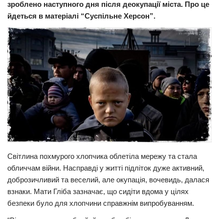
зроблено наступного дня після деокупації міста. Про це
Прикарпаття
йдеться в матеріалі “Суспільне Херсон”.
Економіка
Політика
Світ
Цікаво
Наука
Технології
Історії
Рецепти
Світлина похмурого хлопчика облетіла мережу та стала
Привітання
обличчам війни. Насправді у житті підліток дуже активний,
доброзичливий та веселий, але окупація, вочевидь, далася
Здоров’я
взнаки. Мати Гліба зазначає, що сидіти вдома у цілях
Події
безпеки було для хлопчини справжнім випробуванням.
Кримінал