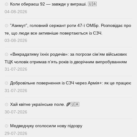
Коли обираєш 92 — завжди у виграші. 🇺🇦
04-08-2026
⁨”Азимут”, головний сержант роти 47-ї ОМБр. Розповідає про
те, що люди все активніше повертаються із СЗЧ.
03-08-2026
«Викрадатиму їхніх родичів»: за погрози сім’ям військових
ТЦК чоловік отримав п’ять років із дворічним випробуванням
31-07-2026
Добровільне повернення із СЗЧ через Армія+: як це працює
31-07-2026
Хай квітне українське поле. 🌾🇺🇦
30-07-2026
Медведчуку оголосили нову підозру
29-07-2026