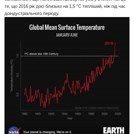
те, що 2016 рік досі близько на 1,5 °С тепліший, ніж під час
Трагедії
доіндустріального періоду.
Курйози
Суспільство
Культура
Шоу-біз
#Війна