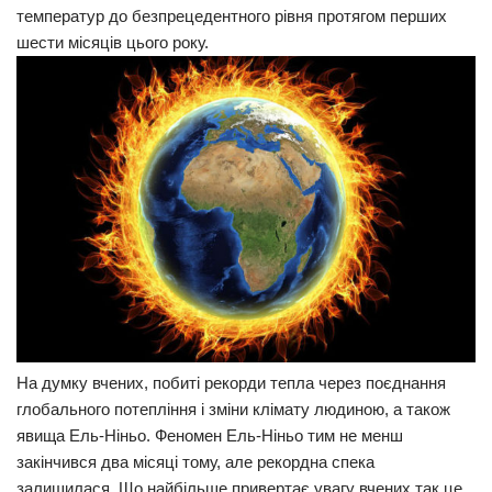
температур до безпрецедентного рівня протягом перших
Прикарпаття
шести місяців цього року.
Економіка
Політика
Світ
Цікаво
Наука
Технології
Історії
Рецепти
Привітання
На думку вчених, побиті рекорди тепла через поєднання
глобального потепління і зміни клімату людиною, а також
Здоров’я
явища Ель-Ніньо. Феномен Ель-Ніньо тим не менш
Події
закінчився два місяці тому, але рекордна спека
залишилася. Що найбільше привертає увагу вчених так це
Кримінал