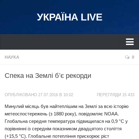
УКРАЇНА LIVE
Україна
НАУКА
0
Київ
Спека на Землі б’є рекорди
Дніпро
Львів
ОПУБЛІКОВАНО 27.07.2016 В 10:02
ПЕРЕГЛЯДИ 15 433
Івано-Франківськ
Минулий місяць був найтеплішим на Землі за всю історію
Харків
метеоспостережень (з 1880 року), повідомляє NOAA.
Донбас
Глобальна середня температура підвищилася на 0,9 °С у
Одеса
порівнянні із середнім показником двадцятого століття
(+15,5 °С). Глобальне потепління прискорює ріст
Схід