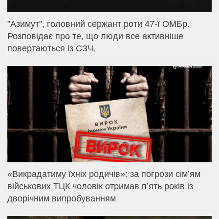
⁨”Азимут”, головний сержант роти 47-ї ОМБр.
Розповідає про те, що люди все активніше
повертаються із СЗЧ.
«Викрадатиму їхніх родичів»: за погрози сім’ям
військових ТЦК чоловік отримав п’ять років із
дворічним випробуванням