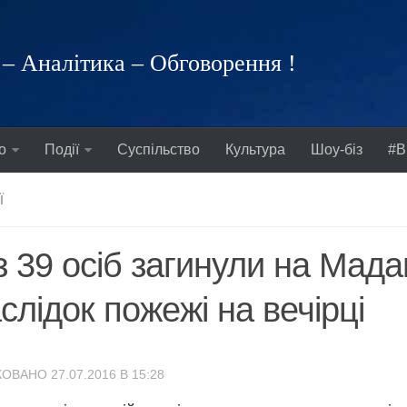
– Аналітика – Обговорення !
о
Події
Суспільство
Культура
Шоу-біз
#В
Ї
з 39 осіб загинули на Мада
слідок пожежі на вечірці
ОВАНО 27.07.2016 В 15:28