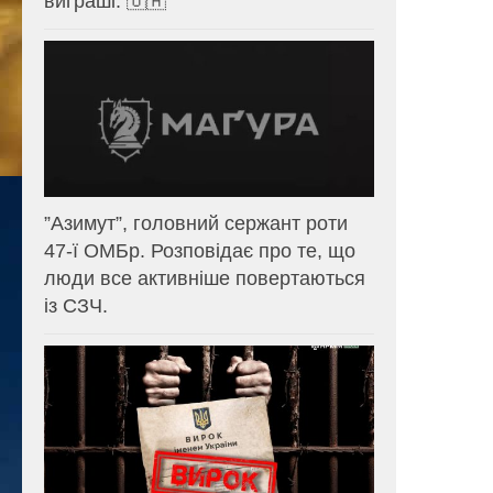
виграші. 🇺🇦
⁨”Азимут”, головний сержант роти
47-ї ОМБр. Розповідає про те, що
люди все активніше повертаються
із СЗЧ.