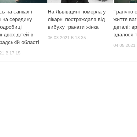
ь на санках і
На Львівщині померла у
Трагічно 
 на середину
лікарні постраждала від
життя вагі
подробиці
вибуху гранати жінка
деталі: в
і двох дітей в
вдалося т
06.03.2021 В 13:35
радській області
04.05.2021 
21 В 17:15