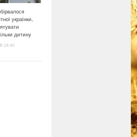
обірвалося
тної українки,
рятувати
ільки дитину
В 18:45