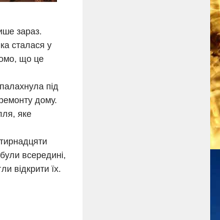
ише зараз.
ка сталася у
домо, що це
спалахнула під
 ремонту дому.
лля, яке
отирнадцяти
 були всередині,
ли відкрити їх.