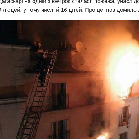
агаскарі на одній з вечірок сталася пожежа, унаслідо
39 людей, у тому числі й 16 дітей. Про це повідомило A