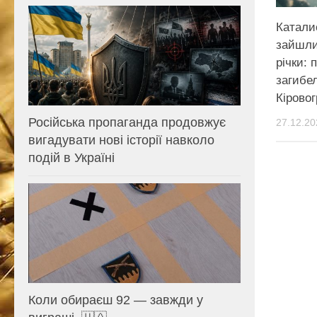
Каталис
зайшли
річки: 
загибел
Кіровог
Російська пропаганда продовжує
27.12.20
вигадувати нові історії навколо
подій в Україні
Коли обираєш 92 — завжди у