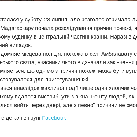
сталася у суботу, 23 липня, але розголос отримала л
Мадагаскару почала розслідування причин пожежі, я
ому будинку в центральній частині країни. Наразі ві
ий випадок.
ідомляє місцева поліція, пожежа в селі Амбалавату 
льського свята, учасники якого відзначали закінчення
мляється, що однією з причин пожежі може бути вугі
стовувалося для приготування їжі.
ався внаслідок жахливої події лише один хлопчик ч
 якому вдалося вистрибнути з вікна. Решту людей, які
лися вийти через двері, але з певної причини не змог
е деталі в групі
Facebook