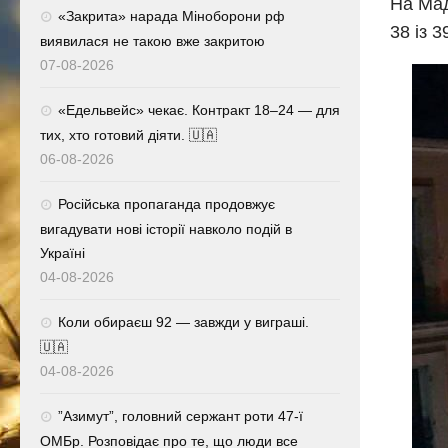
На Мад
«Закрита» нарада Міноборони рф
38 із 
виявилася не такою вже закритою
07-08-2026
«Едельвейс» чекає. Контракт 18–24 — для
тих, хто готовий діяти. 🇺🇦
06-08-2026
Російська пропаганда продовжує
вигадувати нові історії навколо подій в
Україні
04-08-2026
Коли обираєш 92 — завжди у виграші.
🇺🇦
04-08-2026
⁨”Азимут”, головний сержант роти 47-ї
ОМБр. Розповідає про те, що люди все