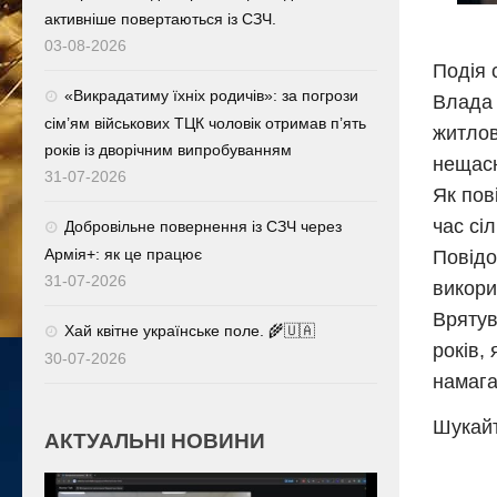
активніше повертаються із СЗЧ.
03-08-2026
Подія 
«Викрадатиму їхніх родичів»: за погрози
Влада 
сім’ям військових ТЦК чоловік отримав п’ять
житлов
років із дворічним випробуванням
нещасн
31-07-2026
Як пов
час сі
Добровільне повернення із СЗЧ через
Армія+: як це працює
Повідо
31-07-2026
викори
Врятув
Хай квітне українське поле. 🌾🇺🇦
років,
30-07-2026
намага
Шукайт
АКТУАЛЬНІ НОВИНИ