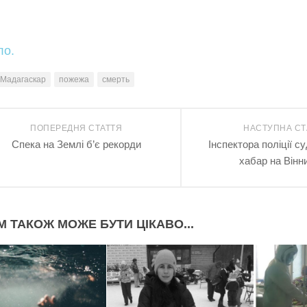
ло.
Мадагаскар
пожежа
смерть
ПОПЕРЕДНЯ СТАТТЯ
НАСТУПНА СТ
Спека на Землі б’є рекорди
Інспектора поліції с
хабар на Вінн
М ТАКОЖ МОЖЕ БУТИ ЦІКАВО...