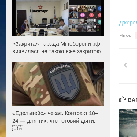
Джере
Мітки:
«Закрита» нарада Міноборони рф
виявилася не такою вже закритою
ВА
«Едельвейс» чекає. Контракт 18–
24 — для тих, хто готовий діяти.
🇺🇦