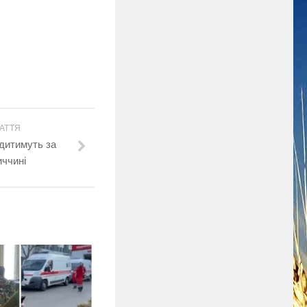
АТТЯ
удитимуть за
иччині