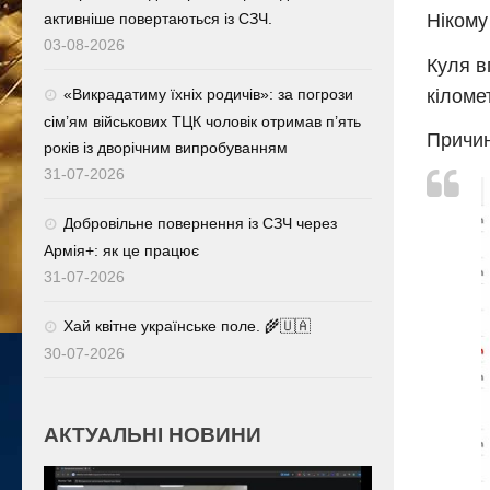
активніше повертаються із СЗЧ.
Нікому
03-08-2026
Куля в
кіломе
«Викрадатиму їхніх родичів»: за погрози
сім’ям військових ТЦК чоловік отримав п’ять
Причин
років із дворічним випробуванням
31-07-2026
Добровільне повернення із СЗЧ через
Армія+: як це працює
31-07-2026
Хай квітне українське поле. 🌾🇺🇦
30-07-2026
АКТУАЛЬНІ НОВИНИ