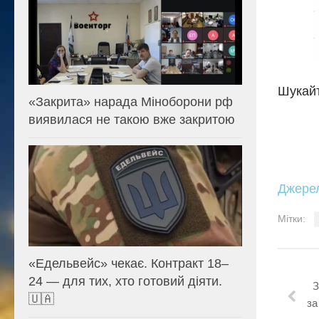
Шукайт
«Закрита» нарада Міноборони рф
виявилася не такою вже закритою
Джере
Мітки:
«Едельвейс» чекає. Контракт 18–
24 — для тих, хто готовий діяти.
З
🇺🇦
за