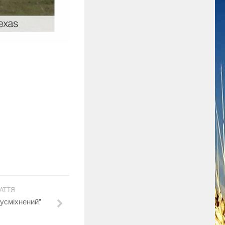
АТТЯ
усміхнений”