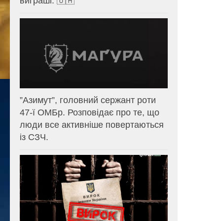
виграші. 🇺🇦
⁨”Азимут”, головний сержант роти
47-ї ОМБр. Розповідає про те, що
люди все активніше повертаються
із СЗЧ.