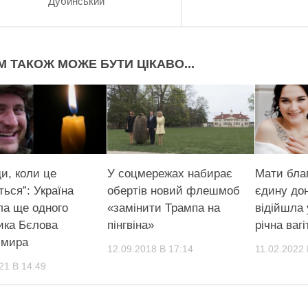
Дубинський
М ТАКОЖ МОЖЕ БУТИ ЦІКАВО...
и, коли це
У соцмережах набирає
Мати бла
ться”: Україна
обертів новий флешмоб
єдину дон
ла ще одного
«замінити Трампа на
відійшла 
ика Бєлова
пінгвіна»
річна ваг
имира
12.09.2018 В 17:14
11.02.2022 
21 В 14:49