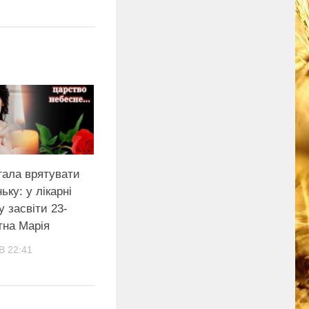
гала врятувати
ьку: у лікарні
у засвіти 23-
ітна Марія
В 22:41