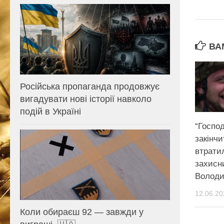
ВА
Російська пропаганда продовжує
вигадувати нові історії навколо
подій в Україні
“Господ
закінчи
втрати
захисн
Волод
12.06.20
Коли обираєш 92 — завжди у