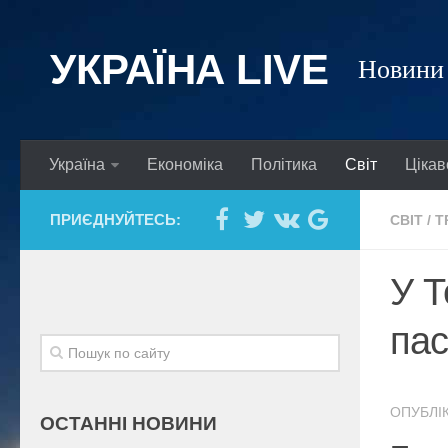
УКРАЇНА LIVE
Новини 
Україна
Економіка
Політика
Світ
Цікав
ПРИЄДНУЙТЕСЬ:
СВІТ
/
Т
У Т
пас
ОПУБЛІК
ОСТАННІ НОВИНИ