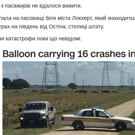
 з пасажирів не вдалося вижити.
пала на пасовищі біля міста Локхерт, який знаходить
трах на південь від Остіна, столиці штату.
и катастрофи поки що невідомі.