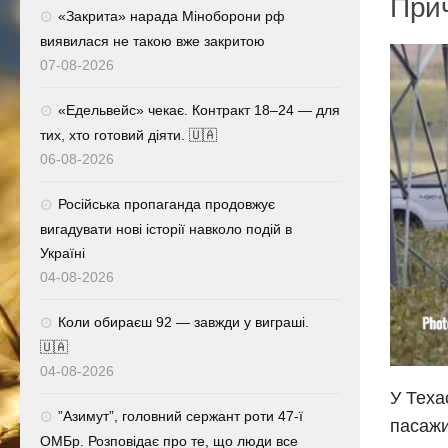
Прич
«Закрита» нарада Міноборони рф
виявилася не такою вже закритою
07-08-2026
«Едельвейс» чекає. Контракт 18–24 — для
тих, хто готовий діяти. 🇺🇦
06-08-2026
Російська пропаганда продовжує
вигадувати нові історії навколо подій в
Україні
04-08-2026
Коли обираєш 92 — завжди у виграші.
🇺🇦
04-08-2026
У Теха
⁨”Азимут”, головний сержант роти 47-ї
пасажи
ОМБр. Розповідає про те, що люди все