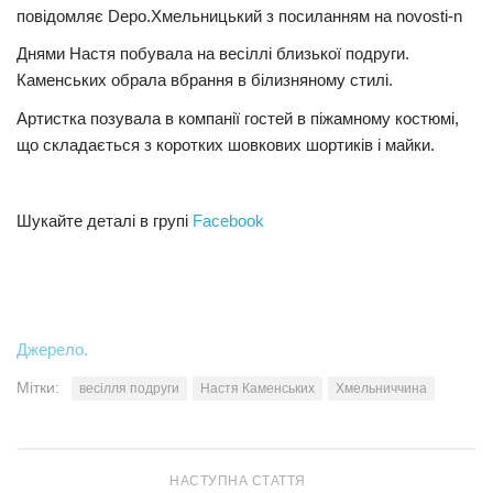
повідомляє Depo.Хмельницький з посиланням на novosti-n
Трагедії
Днями Настя побувала на весіллі близької подруги.
Курйози
Каменських обрала вбрання в білизняному стилі.
Суспільство
Артистка позувала в компанії гостей в піжамному костюмі,
що складається з коротких шовкових шортиків і майки.
Культура
Шоу-біз
Шукайте деталі в групі
Facebook
#Війна
Джерело.
Мітки:
весілля подруги
Настя Каменських
Хмельниччина
НАСТУПНА СТАТТЯ