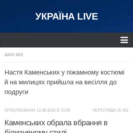
УКРАЇНА LIVE
Україна
ШОУ-БІЗ
Київ
Настя Каменських у піжамному костюмі
Дніпро
й на милицях прийшла на весілля до
Львів
подруги
Івано-Франківськ
Харків
ОПУБЛІКОВАНО 13.08.2016 В 23:09
ПЕРЕГЛЯДИ 25 461
Донбас
Каменських обрала вбрання в
Одеса
білизняному стилі
Схід