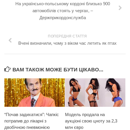
На українсько-польському кордоні близько 900
автомобілів стоять у чергах, –
Держприкордонслужба
ПОПЕРЕДНЯ СТАТТЯ
Вчені визначили, чому з віком час летить як птах
ВАМ ТАКОЖ МОЖЕ БУТИ ЦІКАВО...
“Почав задихатися”: Чапкіс
Модель продала на
потрапив до лікарні з
аукціоні свою цноту за 2,3
двобічною пневмонією
млн євро