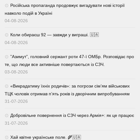
Російська пропаганда продовжує вигадувати нові історії
навколо подій в Україні
04-08-2026
Коли обираєш 92 — завжди у виграші. 🇺🇦
04-08-2026
⁨”Азимут”, головний сержант роти 47-ї ОМБр. Розповідає про
те, що люди все активніше повертаються із СЗЧ.
03-08-2026
«Викрадатиму їхніх родичів»: за погрози сім’ям військових
ТЦК чоловік отримав п’ять років із дворічним випробуванням
31-07-2026
Добровільне повернення із СЗЧ через Армія+: як це працює
31-07-2026
Хай квітне українське поле. 🌾🇺🇦