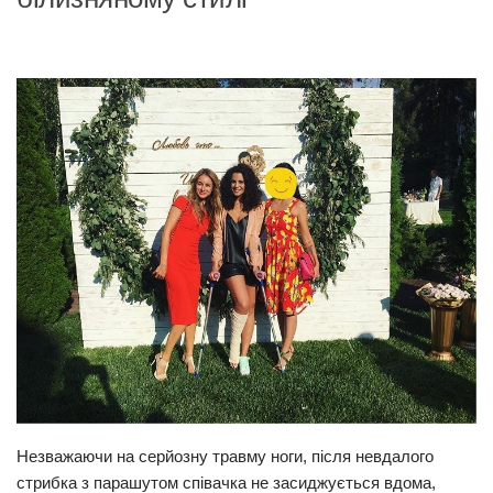
Прикарпаття
Економіка
Політика
Світ
Цікаво
Наука
Технології
Історії
Рецепти
Привітання
Здоров’я
Події
Незважаючи на серйозну травму ноги, після невдалого
стрибка з парашутом співачка не засиджується вдома,
Кримінал