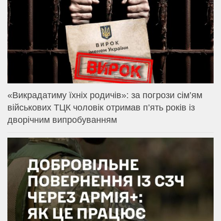
«Викрадатиму їхніх родичів»: за погрози сім’ям
військових ТЦК чоловік отримав п’ять років із
дворічним випробуванням