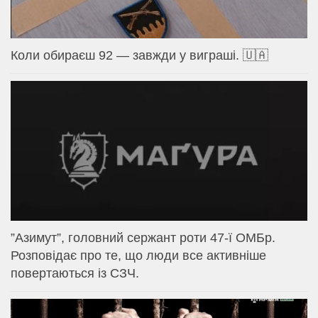
Коли обираєш 92 — завжди у виграші. 🇺🇦
⁨”Азимут”, головний сержант роти 47-ї ОМБр.
Розповідає про те, що люди все активніше
повертаються із СЗЧ.