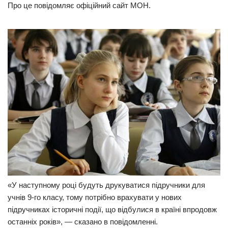
Про це повідомляє офіційний сайт МОН.
Прикарпаття
Економіка
Політика
Світ
Цікаво
Наука
Технології
Історії
Рецепти
Привітання
«У наступному році будуть друкуватися підручники для
Здоров’я
учнів 9-го класу, тому потрібно врахувати у нових
Події
підручниках історичні події, що відбулися в країні впродовж
останніх років», — сказано в повідомленні.
Кримінал