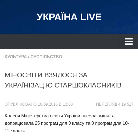
УКРАЇНА LIVE
Україна
КУЛЬТУРА
/
СУСПІЛЬСТВО
Київ
МІНОСВІТИ ВЗЯЛОСЯ ЗА
Дніпро
УКРАЇНІЗАЦІЮ СТАРШОКЛАСНИКІВ
Львів
Івано-Франківськ
ОПУБЛІКОВАНО 10.09.2016 В 13:38
ПЕРЕГЛЯДИ 19 527
Харків
Колегія Міністерства освіти України внесла зміни та
Донбас
допрацювала 25 програм для 9 класу та 9 програм для 10-
Одеса
11 класів.
Схід