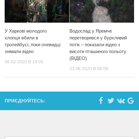
У Харкові молодого
Водоспад у Яремче
хлопця вбили в
перетворився у бурхливий
тролейбусі, поки очевидці
потік – показали відео з
знімали відео
висоти пташиного польоту
(ВІДЕО)
06.02.2020 В 19:05
23.06.2020 В 08:06
ПРИЄДНУЙТЕСЬ: