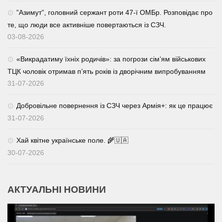
⁨”Азимут”, головний сержант роти 47-ї ОМБр. Розповідає про
те, що люди все активніше повертаються із СЗЧ.
03-08-2026
«Викрадатиму їхніх родичів»: за погрози сім’ям військових
ТЦК чоловік отримав п’ять років із дворічним випробуванням
31-07-2026
Добровільне повернення із СЗЧ через Армія+: як це працює
31-07-2026
Хай квітне українське поле. 🌾🇺🇦
30-07-2026
АКТУАЛЬНІ НОВИНИ