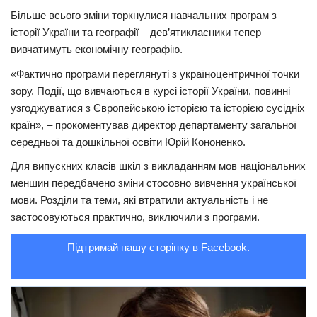
Більше всього зміни торкнулися навчальних програм з
Трагедії
історії України та географії – дев’ятикласники тепер
Курйози
вивчатимуть економічну географію.
Суспільство
«Фактично програми переглянуті з україноцентричної точки
зору. Події, що вивчаються в курсі історії України, повинні
Культура
узгоджуватися з Європейською історією та історією сусідніх
Шоу-біз
країн», – прокоментував директор департаменту загальної
середньої та дошкільної освіти Юрій Кононенко.
#Війна
Для випускних класів шкіл з викладанням мов національних
меншин передбачено зміни стосовно вивчення української
мови. Розділи та теми, які втратили актуальність і не
застосовуються практично, виключили з програми.
Підтримай нашу сторінку в Facebook.