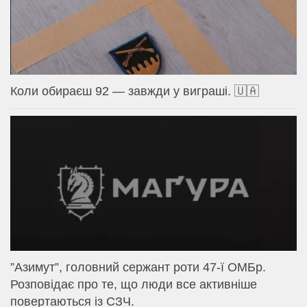
Коли обираєш 92 — завжди у виграші. 🇺🇦
⁨”Азимут”, головний сержант роти 47-ї ОМБр.
Розповідає про те, що люди все активніше
повертаються із СЗЧ.