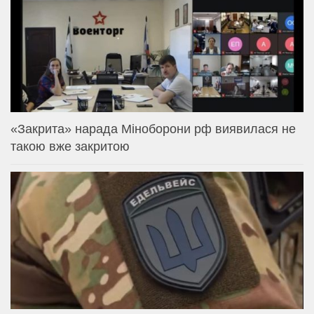
«Закрита» нарада Міноборони рф виявилася не
такою вже закритою