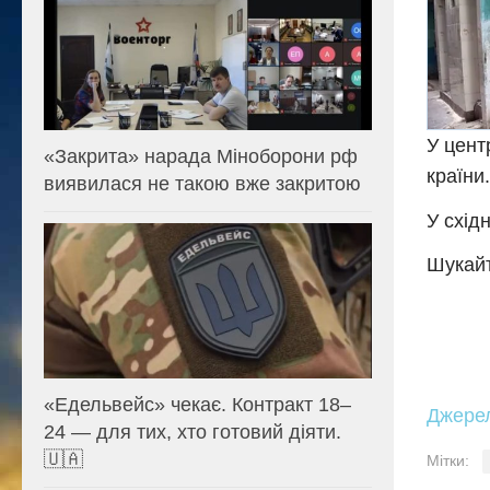
У цент
«Закрита» нарада Міноборони рф
країни.
виявилася не такою вже закритою
У схід
Шукайт
«Едельвейс» чекає. Контракт 18–
Джере
24 — для тих, хто готовий діяти.
🇺🇦
Мітки: