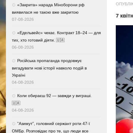
ОПУБЛІК
«Закрита» нарада Міноборони рф
виявилася не такою вже закритою
7 квіт
07-08-2026
«Едельвейс» чекає. Контракт 18–24 — для
тих, хто готовий діяти. 🇺🇦
06-08-2026
Російська пропаганда продовжує
вигадувати нові історії навколо подій в
Україні
04-08-2026
Коли обираєш 92 — завжди у виграші.
🇺🇦
04-08-2026
⁨”Азимут”, головний сержант роти 47-ї
ОМБр. Розповідає про те, що люди все