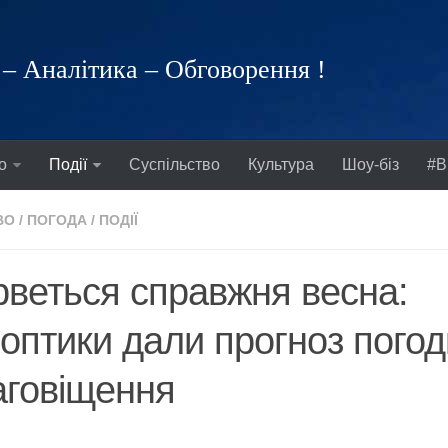
– Аналітика – Обговорення !
о
Події
Суспільство
Культура
Шоу-біз
#В
ВО
/
ПОГОДА
/
ПОДІЇ
рветься справжня весна:
оптики дали прогноз погод
аговіщення