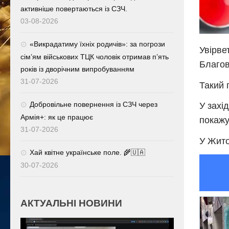
активніше повертаються із СЗЧ.
03-08-2026
«Викрадатиму їхніх родичів»: за погрози
Увірве
сім’ям військових ТЦК чоловік отримав п’ять
Благо
років із дворічним випробуванням
31-07-2026
Такий 
Добровільне повернення із СЗЧ через
У захі
Армія+: як це працює
покажу
31-07-2026
У Жито
Хай квітне українське поле. 🌾🇺🇦
30-07-2026
АКТУАЛЬНІ НОВИНИ