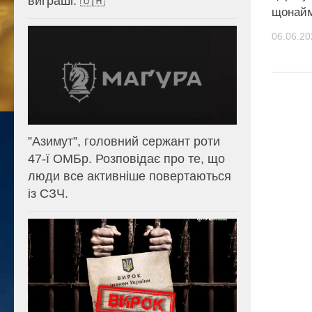
виграші. 🇺🇦
щонай
06.06.20
⁨”Азимут”, головний сержант роти
47-ї ОМБр. Розповідає про те, що
люди все активніше повертаються
із СЗЧ.