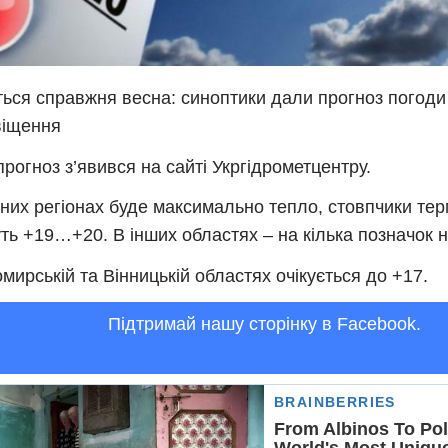
ться справжня весна: синоптики дали прогноз погоди
віщення
прогноз з’явився на сайті Укргідрометцентру.
дних регіонах буде максимально тепло, стовпчики те
ть +19…+20. В інших областях – на кілька позначок 
мирській та Вінницькій областях очікується до +17.
Підтримай нашу сторінку в Facebook.