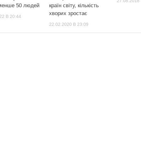
27.08.2018 
менше 50 людей
країн світу, кількість
хворих зростає
22 В 20:44
22.02.2020 В 23:09