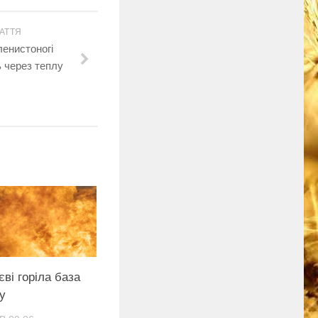
АТТЯ
ленистоногі
 через теплу
ві горіла база
у