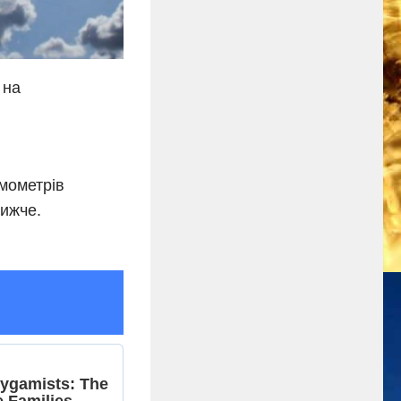
 на
рмометрів
нижче.