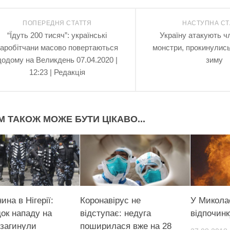
ПОПЕРЕДНЯ СТАТТЯ
НАСТУПНА СТ
“Їдуть 200 тисяч”: українські
Україну атакують ч
заробітчани масово повертаються
монстри, прокинулись
додому на Великдень 07.04.2020 |
зиму
12:23 | Редакція
М ТАКОЖ МОЖЕ БУТИ ЦІКАВО...
ина в Нігерії:
Коронавірус не
У Миколає
док нападу на
відступає: недуга
відпочинк
 загинули
поширилася вже на 28