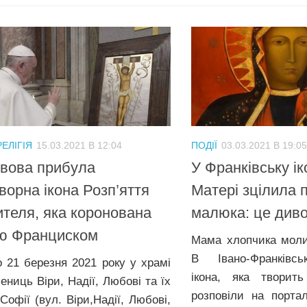
РЕЛІГІЯ
15.03.2021 В 12:04
ПОДІЇ
03.03.2021 В 19:05
вова прибула
У Франківську і
ворна ікона Розп’яття
Матері зцілила
теля, яка коронована
малюка: це див
ю Франциском
Мама хлопчика молил
В Івано-Франківсь
о 21 березня 2021 року у храмі
ікона, яка творит
ениць Віри, Надії, Любові та їх
розповіли на порталі
Софії (вул. Віри,Надії, Любові,