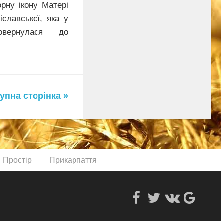
рну ікону Матері
іславської, яка у
овернулася до
упна сторінка »
й Простір
Прикарпаття