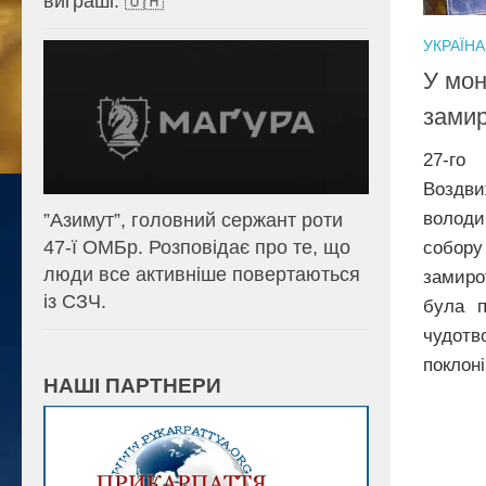
виграші. 🇺🇦
УКРАЇНА
У мон
замир
27-го
Воздви
володи
⁨”Азимут”, головний сержант роти
47-ї ОМБр. Розповідає про те, що
собо
люди все активніше повертаються
замиро
із СЗЧ.
була п
чудот
поклоні
НАШІ ПАРТНЕРИ