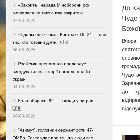
«Закрита» нарада Міноборони рф
До К
виявилася не такою вже закритою
Чудот
07-08-2026
Божої
«Едельвейс» чекає. Контракт 18–24 — для
Вчора 
тих, хто готовий діяти. 🇺🇦
святог
06-08-2026
сповн
Російська пропаганда продовжує
грома
вигадувати нові історії навколо подій в
Чудот
Україні
Зарван
04-08-2026
до хр
відпра
Коли обираєш 92 — завжди у виграші.
відслу
🇺🇦
04-08-2026
⁨”Азимут”, головний сержант роти 47-ї
ОМБр. Розповідає про те, що люди все