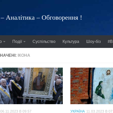
– Аналітика – Обговорення !
о
Події
Суспільство
Культура
Шоу-біз
#В
НАЧЕНІ:
ІКОНА
06.11.2023 В 09:57
УКРАЇНА
11.03.2023 В 07