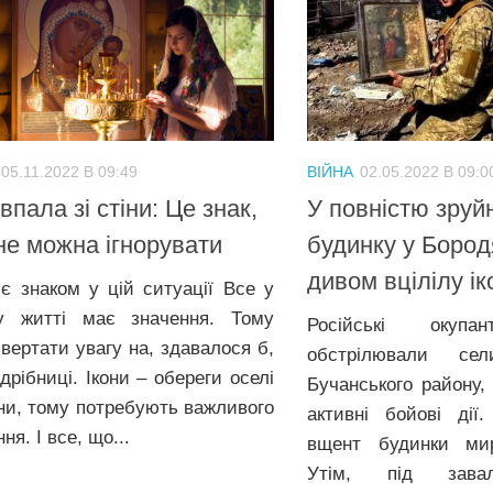
05.11.2022 В 09:49
ВІЙНА
02.05.2022 В 09:0
 впала зі стіни: Це знак,
У повністю зру
не можна ігнорувати
будинку у Бород
дивом вцілілу ік
 є знаком у цій ситуації Все у
у житті має значення. Тому
Російські окупа
звертати увагу на, здавалося б,
обстрілювали се
дрібниці. Ікони – обереги оселі
Бучанського району,
ни, тому потребують важливого
активні бойові дії
ня. І все, що...
вщент будинки мир
Утім, під зава