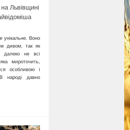
 на Львівщині
айвідоміша
 унікальне. Воно
ім дивом, так як
 далеко не всі
 яка мироточить,
ься особливою і
В народі давно