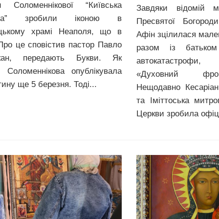
и Соломеннікової “Київська
Завдяки відомій ми
нна” зробили іконою в
Пресвятої Богороди
цькому храмі Неаполя, що в
Афін зцілилася мален
. Про це сповістив пастор Павло
разом із батько
кан, передають Букви. Як
автокатастрофи
, Соломеннікова опублікувала
«Духовний фро
ину ще 5 березня. Тоді...
Нещодавно Кесаріані
та Іміттоська митро
Церкви зробила офіці