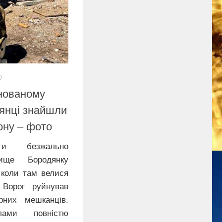
0
йнованому
янці знайшли
ону – фото
нти безжально
лище Бородянку
 коли там велися
. Ворог руйнував
них мешканців.
лами повністю