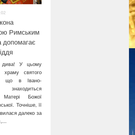
:02
ікона
ою Римським
а допомагає
іддя
 дива! У цьому
и храму святого
я, що в Івано-
т знаходиться
а Матері Божої
ської. Точніше, її
авилася далеко за
...