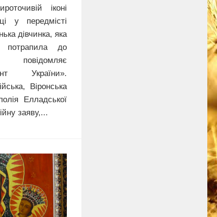
роточивій іконі
ці у передмісті
ька дівчинка, яка
м потрапила до
, повідомляє
нт України».
йська, Віронська
полія Елладської
йну заяву,...