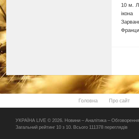
10 м. 
ікона
Зарва
Франци
Головна
Про сайт
УКРАЇНА LIVE © 2026. Новини – Аналітика – Обговорення
Загальний рейтинг
10
з
10
.
Всього
111378
переглядів