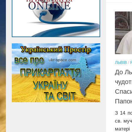
ЛЬВІВ
/
До Ль
чудот
Спаси
Папо
З 14 п
св. муч
матері 