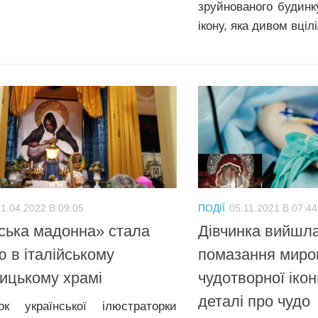
зруйнованого будинк
ікону, яка дивом вцілі
1.04.2022 В 09:05
ПОДІЇ
05.11.2021 В 07:44
ська мадонна» стала
Дівчинка вийшла
ю в італійському
помазання миром
ицькому храмі
чудотворної ікон
деталі про чудо
к української ілюстраторки