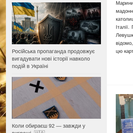
Марин
мадо
католи
Італії
Левуш
відомо
Російська пропаганда продовжує
цю карт
вигадувати нові історії навколо
подій в Україні
Коли обираєш 92 — завжди у