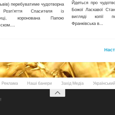
Йдеться про чудотво
Львів) перебуватиме чудотворна
Божої Ласкавої Стан
 Розп’яття Спасителя із
вигляді копії п
ниці, коронована Папою
Франківська в...
ском....
Наст
Реклама
Наші банери
Захід Медіа
Українськи
!