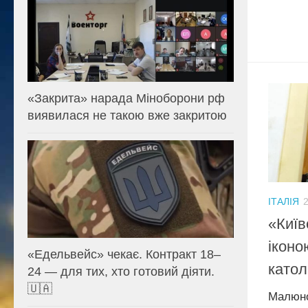
«Закрита» нарада Міноборони рф
виявилася не такою вже закритою
ІТАЛІЯ
2
«Київ
іконо
«Едельвейс» чекає. Контракт 18–
катол
24 — для тих, хто готовий діяти.
🇺🇦
Малюно