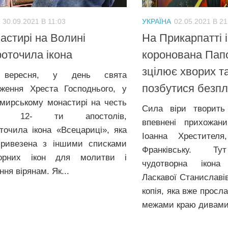
30.09.2021 В 11:03
УКРАЇНА
02.05.2021 В 21
астирі на Волині
На Прикарпатті 
оточила ікона
коронована Пап
зцілює хворих т
 вересня, у день свята
позбутися безпл
ження Хреста Господнього, у
мирському монастирі на честь
Сила віри творить
ру 12- ти апостолів,
впевнені прихожан
точила ікона «Всецариці», яка
Іоанна Хрестител
ривезена з іншими списками
Франківську. Ту
ворних ікон для молитви і
чудотворна ікон
ння вірянам. Як...
Ласкавої Станиславів
копія, яка вже просл
межами краю дивами,