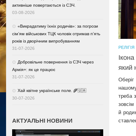
активніше повертаються із СЗЧ.
03-08-2026
«Викрадатиму їхніх родичів»: за погрози
сім’ям військових ТЦК чоловік отримав п’ять
років із дворічним випробуванням
РЕЛІГІЯ
31-07-2026
Ікона
Добровільне повернення із СЗЧ через
який 
Армія+: як це працює
31-07-2026
Оберіг
нашом
Хай квітне українське поле. 🌾🇺🇦
треба 
30-07-2026
зовсім 
й роди
АКТУАЛЬНІ НОВИНИ
ставлен