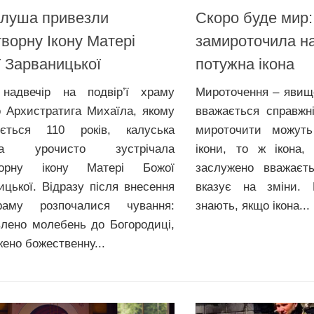
алуша привезли
Скоро буде мир:
ворну Ікону Матері
замироточила н
 Зарваницької
потужна ікона
надвечір на подвір’ї храму
Мироточення – явище
о Архистратига Михаїла, якому
вважається справжн
юється 110 років, калуська
мироточити можуть
да урочисто зустрічала
ікони, то ж ікона,
ворну ікону Матері Божої
заслужено вважаєт
ицької. Відразу після внесення
вказує на зміни. 
аму розпочалися чування:
знають, якщо ікона...
влено молебень до Богородиці,
жено божественну...