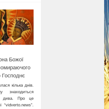
кона Божої
 помираючого
о Господнє
ася кілька днів.
ку знаходиться
ь дива. Про це
 “vidverto.news”.