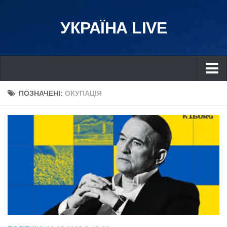
УКРАЇНА LIVE
Україна
ПОЗНАЧЕНІ:
ОКУПАЦІЯ
Київ
Дніпро
Львів
Івано-Франківськ
Харків
Донбас
Одеса
Схід