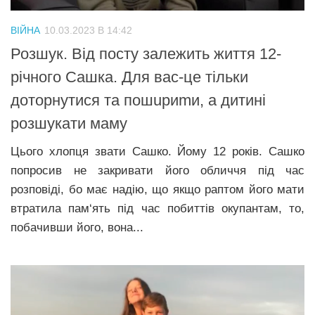
ВІЙНА
10.03.2023 В 14:42
Розшук. Від посту залежить життя 12-
річного Сашка. Для вас-це тільки
доторнутися та пошuриmи, а дитині
розшукати маму
Цього хлопця звати Сашко. Йому 12 років. Сашко
попросив не закривати його обличчя під час
розповіді, бо має надію, що якщо раптом його мати
втратила пам‘ять під час побиттів окупантам, то,
побачивши його, вона...