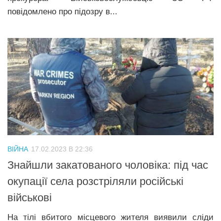
повідомлено про підозру в...
ВІЙНА
17.02.2023 В 22:36
Знайшли закатованого чоловіка: під час
окупації села розстріляли російські
військові
На тілі вбитого місцевого жителя виявили сліди