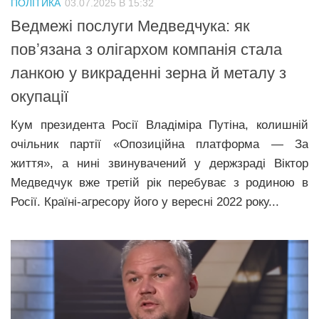
ПОЛІТИКА
03.07.2025 В 15:32
Прикарпаття
Ведмежі послуги Медведчука: як
Економіка
повʼязана з олігархом компанія стала
ланкою у викраденні зерна й металу з
Політика
окупації
Світ
Кум президента Росії Владіміра Путіна, колишній
Цікаво
очільник партії «Опозиційна платформа — За
Наука
життя», а нині звинувачений у держзраді Віктор
Технології
Медведчук вже третій рік перебуває з родиною в
Історії
Росії. Країні-агресору його у вересні 2022 року...
Рецепти
Привітання
Здоров’я
Події
Кримінал