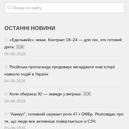
ОСТАННІ НОВИНИ
«Едельвейс» чекає. Контракт 18–24 — для тих, хто готовий
діяти. 🇺🇦
06-08-2026
Російська пропаганда продовжує вигадувати нові історії
навколо подій в Україні
04-08-2026
Коли обираєш 92 — завжди у виграші. 🇺🇦
04-08-2026
⁨”Азимут”, головний сержант роти 47-ї ОМБр. Розповідає про
те, що люди все активніше повертаються із СЗЧ.
03-08-2026