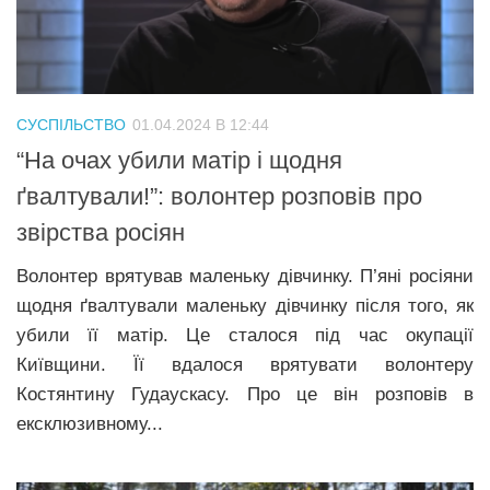
Трагедії
Курйози
Суспільство
СУСПІЛЬСТВО
01.04.2024 В 12:44
Культура
“На очах убили матір і щодня
Шоу-біз
ґвалтували!”: волонтер розповів про
звірства росіян
#Війна
Волонтер врятував маленьку дівчинку. П’яні росіяни
щодня ґвалтували маленьку дівчинку після того, як
убили її матір. Це сталося під час окупації
Київщини. Її вдалося врятувати волонтеру
Костянтину Гудаускасу. Про це він розповів в
ексклюзивному...