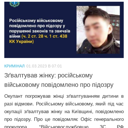
КРИМІНАЛ
01.03.2023 В 07:01
Зґвалтував жінку: російському
військовому повідомлено про підозру
Окупант погрожував жінці зґвалтуванням дитини в
разі відмови. Російському військовому, який під час
окупації зґвалтував жінку на Київщині, повідомлено
про підозру. Про це повідомляє Офіс генерального
прокурора. “Військовослужбовцю ЗС РФ