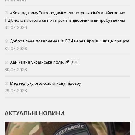
«Викрадатиму їхніх родичів»: за погрози сім’ям військових
ТЦК чоловік отримав п’ять років із дворічним випробуванням
31-07-2026
Добровільне повернення із СЗЧ через Армія+: як це працює
31-07-2026
Хай квітне українське поле. 🌾🇺🇦
30-07-2026
Медведчуку оголосили нову підозру
29-07-2026
АКТУАЛЬНІ НОВИНИ