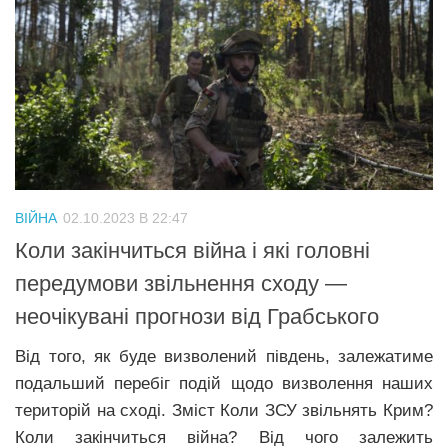
ВІЙНА
02.10.2023 В 22:47
Коли закінчиться війна і які головні
передумови звільнення сходу —
неочікувані прогнози від Грабського
Від того, як буде визволений південь, залежатиме
подальший перебіг подій щодо визволення наших
територій на сході. Зміст Коли ЗСУ звільнять Крим?
Коли закінчиться війна? Від чого залежить