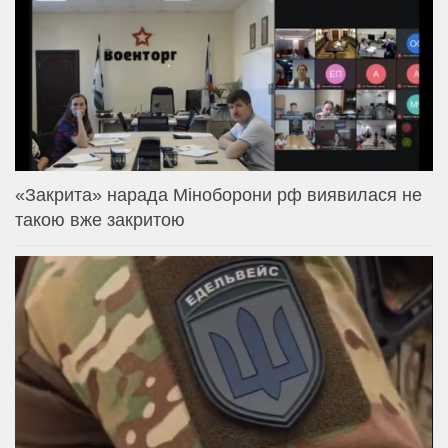
«Закрита» нарада Міноборони рф виявилася не
такою вже закритою