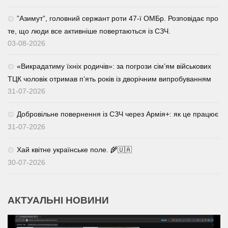
⁨”Азимут”, головний сержант роти 47-ї ОМБр. Розповідає про
те, що люди все активніше повертаються із СЗЧ.
03-08-2026
«Викрадатиму їхніх родичів»: за погрози сім’ям військових
ТЦК чоловік отримав п’ять років із дворічним випробуванням
31-07-2026
Добровільне повернення із СЗЧ через Армія+: як це працює
31-07-2026
Хай квітне українське поле. 🌾🇺🇦
30-07-2026
АКТУАЛЬНІ НОВИНИ