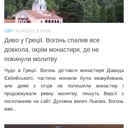
Трагедії
Курйози
Суспільство
СВІТ
11.08.2021 В 09:08
Культура
Диво у Греції. Вогонь спалив все
довкола, окрім монастиря, де не
Шоу-біз
покинули молитву
#Війна
Чудо в Греції. Вогонь дістався монастиря Давида
Євбейського, частина монахів була евакуйована,
але деякі з отців не полишили монастир і
продовжували ревну молитву, пишуть Версії з
посиланням на сайт Духовна велич Львова. Вогонь
вже...