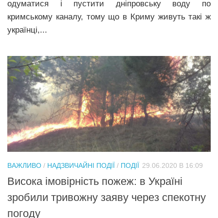
одуматися і пустити дніпровську воду по
кримському каналу, тому що в Криму живуть такі ж
українці,...
ВАЖЛИВО
/
НАДЗВИЧАЙНІ ПОДІЇ
/
ПОДІЇ
29.06.2020 В 16:09
Висока імовірність пожеж: в Україні
зробили тривожну заяву через спекотну
погоду