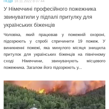
ПОДІЇ
18.11.2022 В 07:44
Прикарпаття
У Німеччині професійного пожежника
Економіка
звинуватили у підпалі притулку для
українських біженців
Політика
Світ
Чоловіка, який працював у пожежній охороні,
підозрюють у спробі спричинити 19 пожеж. У
Цікаво
виникненні пожежі, яка минулого місяця знищила
Наука
притулок для українських біженців на північному
Технології
сході Німеччини, звинувачують місцевого
пожежника. Загалом його підозрюють у...
Історії
Рецепти
Привітання
Здоров’я
Події
Кримінал