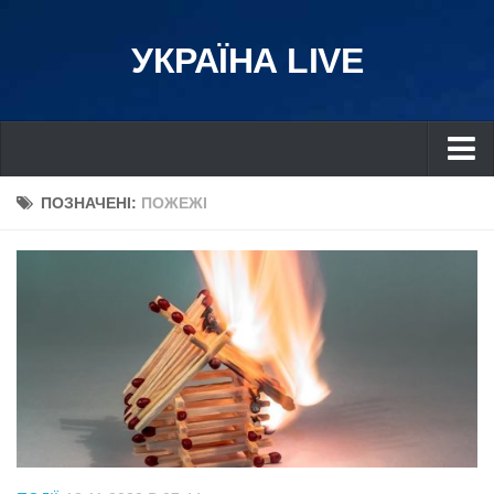
УКРАЇНА LIVE
Україна
ПОЗНАЧЕНІ:
ПОЖЕЖІ
Київ
Дніпро
Львів
Івано-Франківськ
Харків
Донбас
Одеса
Схід