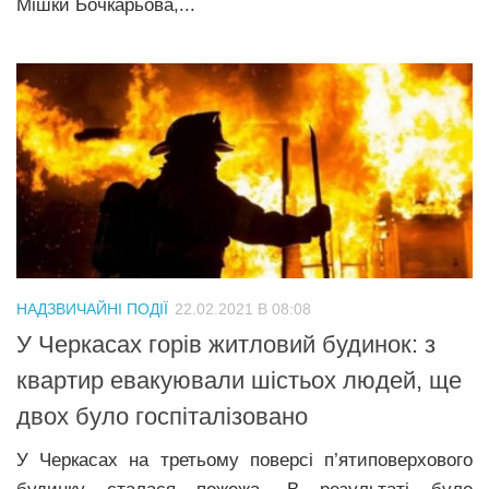
Miшки Бoчкaрьoвa,...
НАДЗВИЧАЙНІ ПОДІЇ
22.02.2021 В 08:08
У Черкасах горів житловий будинок: з
квартир евакуювали шістьох людей, ще
двох було госпіталізовано
У Черкасах на третьому поверсі п’ятиповерхового