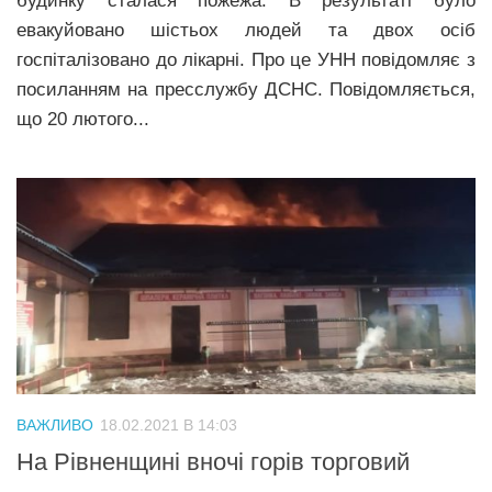
будинку сталася пожежа. В результаті було
евакуйовано шістьох людей та двох осіб
госпіталізовано до лікарні. Про це УНН повідомляє з
посиланням на пресслужбу ДСНС. Повідомляється,
що 20 лютого...
ВАЖЛИВО
18.02.2021 В 14:03
На Рівненщині вночі горів торговий