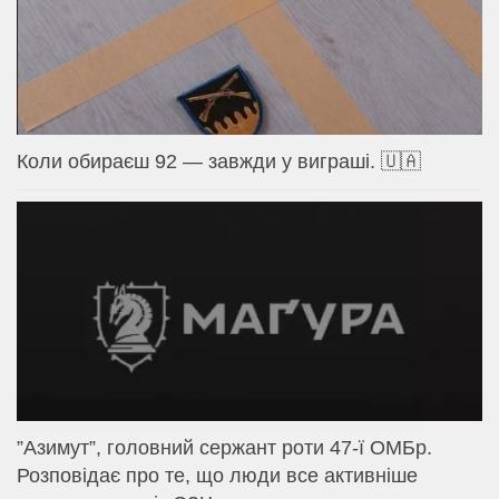
Коли обираєш 92 — завжди у виграші. 🇺🇦
⁨”Азимут”, головний сержант роти 47-ї ОМБр.
Розповідає про те, що люди все активніше