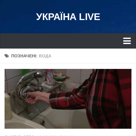
УКРАЇНА LIVE
Україна
ПОЗНАЧЕНІ:
ВОДА
Київ
Дніпро
Львів
Івано-Франківськ
Харків
Донбас
Одеса
Схід