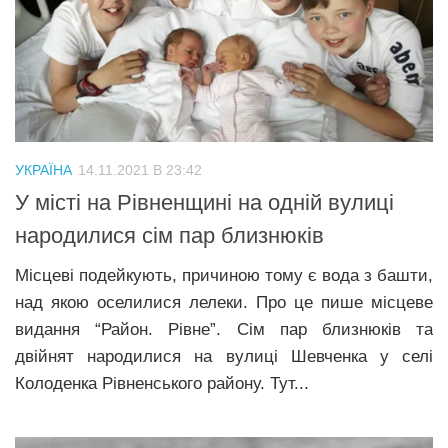
УКРАЇНА
14.11.2021 В 23:42
У місті на Рівненщині на одній вулиці
народилися сім пар близнюків
Місцеві подейкують, причиною тому є вода з башти,
над якою оселилися лелеки. Про це пише місцеве
видання “Район. Рівне”. Сім пар близнюків та
двійнят народилися на вулиці Шевченка у селі
Колоденка Рівненського району. Тут...