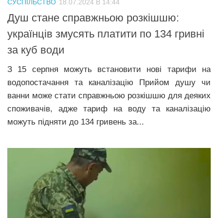
СУСПІЛЬСТВО
18.07.2024 В 14:44
Прикарпаття
Душ стане справжньою розкішшю:
Економіка
українців змусять платити по 134 гривні
за куб води
Політика
Світ
З 15 серпня можуть встановити нові тарифи на
водопостачання та каналізацію Прийом душу чи
Цікаво
ванни може стати справжньою розкішшю для деяких
Наука
споживачів, адже тариф на воду та каналізацію
Технології
можуть підняти до 134 гривень за...
Історії
Рецепти
Привітання
Здоров’я
Події
Кримінал