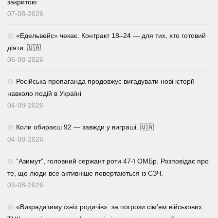
закритою
07-08-2026
«Едельвейс» чекає. Контракт 18–24 — для тих, хто готовий
діяти. 🇺🇦
06-08-2026
Російська пропаганда продовжує вигадувати нові історії
навколо подій в Україні
04-08-2026
Коли обираєш 92 — завжди у виграші. 🇺🇦
04-08-2026
⁨”Азимут”, головний сержант роти 47-ї ОМБр. Розповідає про
те, що люди все активніше повертаються із СЗЧ.
03-08-2026
«Викрадатиму їхніх родичів»: за погрози сім’ям військових