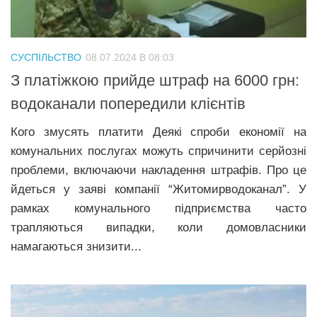
Трагедії
Курйози
СУСПІЛЬСТВО
08.07.2024 В 08:03
Суспільство
З платіжкою прийде штраф на 6000 грн:
Культура
водоканали попередили клієнтів
Шоу-біз
Кого змусять платити Деякі спроби економії на
#Війна
комунальних послугах можуть спричинити серйозні
проблеми, включаючи накладення штрафів. Про це
йдеться у заяві компанії “Житомирводоканал”. У
рамках комунального підприємства часто
трапляються випадки, коли домовласники
намагаються знизити...