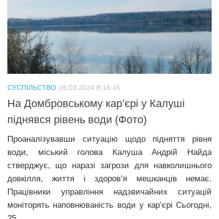
СУСПІЛЬСТВО
26.03.2024 В 16:45
На Домбровському кар’єрі у Калуші
піднявся рівень води (Фото)
Проаналізувавши ситуацію щодо підняття рівня
води, міський голова Калуша Андрій Найда
стверджує, що наразі загрози для навколишнього
довкілля, життя і здоров’я мешканців немає.
Працівники управління надзвичайних ситуацій
моніторять наповнюваність води у кар’єрі Сьогодні,
25...