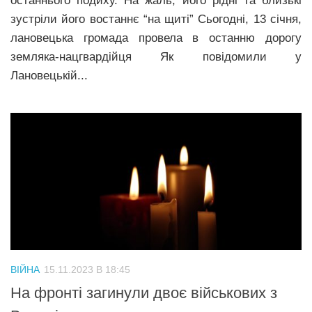
останнього подиху. На жаль, його рідні та близькі
зустріли його востаннє “на щиті” Сьогодні, 13 січня,
лановецька громада провела в останню дорогу
земляка-нацгвардійця Як повідомили у
Лановецькій...
ВІЙНА
15.11.2023 В 18:45
На фронті загинули двоє військових з