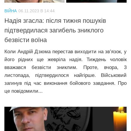
ВІЙНА
06.11.2023 В 14:44
Надія згасла: після тижня пошуків
підтвердилася загибель зниклого
безвісти воїна
Коли Андрій Дзюма перестав виходити на зв’язок, у
його рідних ще жевріла надія. Тиждень чоловік
вважався безвісти зниклим. Проте, вчора, 3
листопада, підтвердилося найгірше. Військовий
загинув під час виконання бойового завдання. Про
це повідомили...