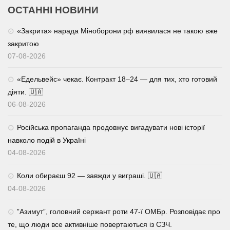
ОСТАННІ НОВИНИ
«Закрита» нарада Міноборони рф виявилася не такою вже
закритою
07-08-2026
«Едельвейс» чекає. Контракт 18–24 — для тих, хто готовий
діяти. 🇺🇦
06-08-2026
Російська пропаганда продовжує вигадувати нові історії
навколо подій в Україні
04-08-2026
Коли обираєш 92 — завжди у виграші. 🇺🇦
04-08-2026
⁨”Азимут”, головний сержант роти 47-ї ОМБр. Розповідає про
те, що люди все активніше повертаються із СЗЧ.