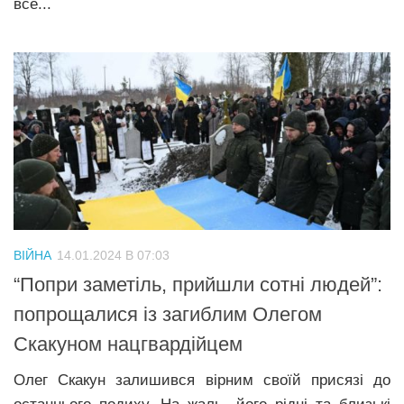
все...
ВІЙНА
14.01.2024 В 07:03
“Попри заметіль, прийшли сотні людей”:
попрощалися із загиблим Олегом
Скакуном нацгвардійцем
Олег Скакун залишився вірним своїй присязі до