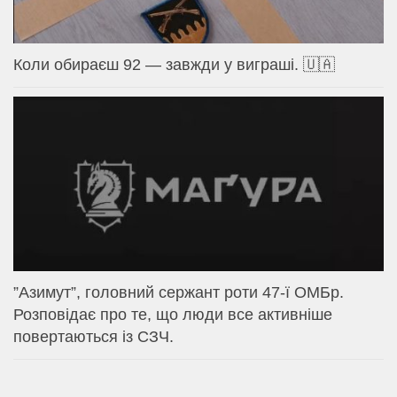
Коли обираєш 92 — завжди у виграші. 🇺🇦
⁨”Азимут”, головний сержант роти 47-ї ОМБр.
Розповідає про те, що люди все активніше
повертаються із СЗЧ.