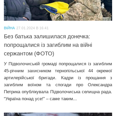
Трагедії
Курйози
Суспільство
ВІЙНА
27.01.2024 В 16:41
Культура
Без батька залишилася донечка:
попрощалися із загиблим на війні
Шоу-біз
сержантом (ФОТО)
#Війна
У Підволочиській громаді попрощалися із загиблим
45-річним захисником тернопільської 44 окремої
артилерійської бригади. Кадри із прощання з
загиблим воїном та спогади про Олександра
Петрика опублікувала Підволочиська селищна рада.
“Україна понад усе!” – саме таким...