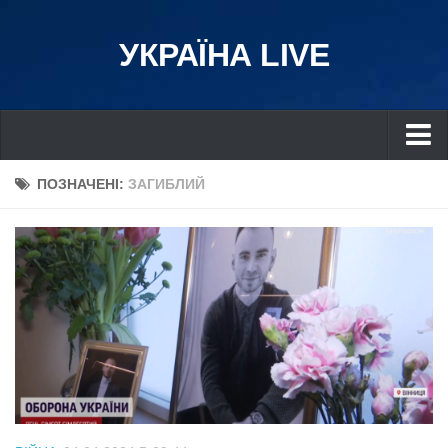
УКРАЇНА LIVE
Україна
ПОЗНАЧЕНІ:
ЗАГИБЛИЙ
Київ
Дніпро
Львів
Івано-Франківськ
Харків
Донбас
Одеса
Схід