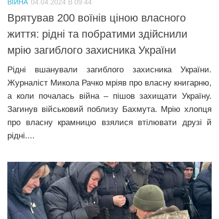
ВІЙНА
04.04.2024 В 09:44
Прикарпаття
Врятував 200 воїнів ціною власного
Економіка
життя: рідні та побратими здійснили
мрію загиблого захисника України
Політика
Світ
Рідні вшанували загиблого захисника України.
Журналіст Микола Рачко мріяв про власну книгарню,
Цікаво
а коли почалась війна – пішов захищати Україну.
Наука
Загинув військовий поблизу Бахмута. Мрію хлопця
Технології
про власну крамницю взялися втілювати друзі й
рідні....
Історії
Рецепти
Привітання
Здоров’я
Події
Кримінал