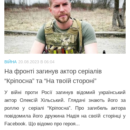
ВІЙНА
20.08.2023 В 06:04
На фронті загинув актор серіалів
“Кріпосна” та “На твоїй стороні”
У війні проти Росії загинув відомий український
актор Олексій Хільський. Глядачі знають його за
роллю у серіалі “Кріпосна”. Про загибель актора
повідомила його дружина Надія на своїй сторінці у
Facebook. Що відомо про героя...