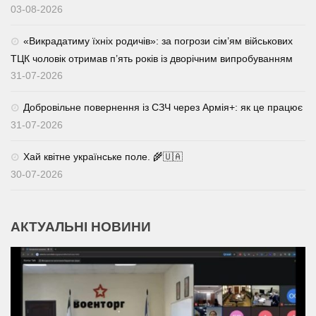
03-08-2026
«Викрадатиму їхніх родичів»: за погрози сім’ям військових
ТЦК чоловік отримав п’ять років із дворічним випробуванням
31-07-2026
Добровільне повернення із СЗЧ через Армія+: як це працює
31-07-2026
Хай квітне українське поле. 🌾🇺🇦
30-07-2026
АКТУАЛЬНІ НОВИНИ