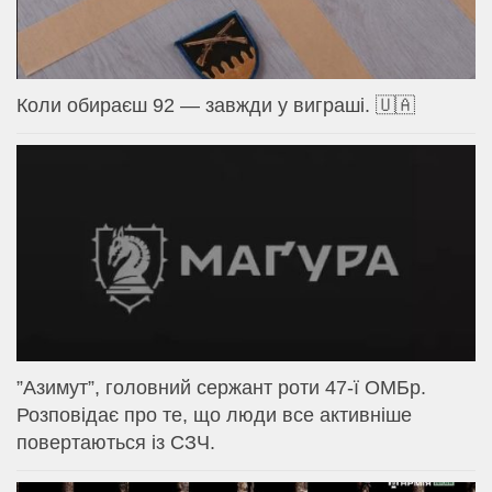
Коли обираєш 92 — завжди у виграші. 🇺🇦
⁨”Азимут”, головний сержант роти 47-ї ОМБр.
Розповідає про те, що люди все активніше
повертаються із СЗЧ.