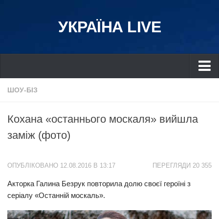
УКРАЇНА LIVE
Україна
ШОУ-БІЗ
Київ
Кохана «останнього москаля» вийшла
Дніпро
заміж (фото)
Львів
Івано-Франківськ
ОПУБЛІКОВАНО 12.08.2016 В 13:17
ПЕРЕГЛЯДИ 20 355
Харків
Акторка Галина Безрук повторила долю своєї героїні з
Донбас
серіалу «Останній москаль».
Одеса
Схід