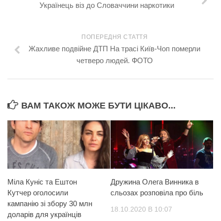
Українець віз до Словаччини наркотики
Трагедії
Курйози
ПОПЕРЕДНЯ СТАТТЯ
Суспільство
Жахливе подвійне ДТП На трасі Київ-Чоп померли
четверо людей. ФОТО
Культура
Шоу-біз
#Війна
ВАМ ТАКОЖ МОЖЕ БУТИ ЦІКАВО...
Міла Куніс та Ештон
Дружина Олега Винника в
Кутчер оголосили
сльозах розповіла про біль
кампанію зі збору 30 млн
18.10.2020 В 10:07
доларів для українців