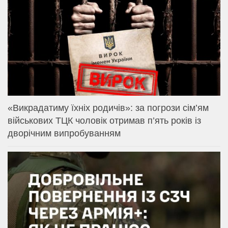
«Викрадатиму їхніх родичів»: за погрози сім’ям
військових ТЦК чоловік отримав п’ять років із
дворічним випробуванням