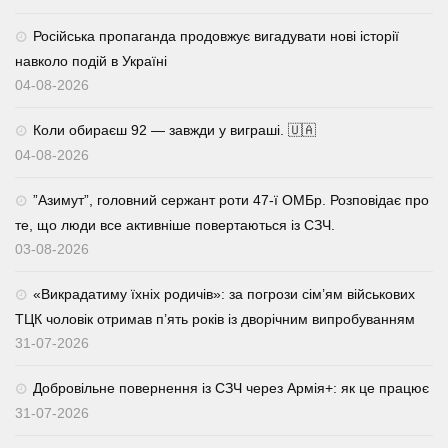
Російська пропаганда продовжує вигадувати нові історії
навколо подій в Україні
04-08-2026
Коли обираєш 92 — завжди у виграші. 🇺🇦
04-08-2026
⁨”Азимут”, головний сержант роти 47-ї ОМБр. Розповідає про
те, що люди все активніше повертаються із СЗЧ.
03-08-2026
«Викрадатиму їхніх родичів»: за погрози сім’ям військових
ТЦК чоловік отримав п’ять років із дворічним випробуванням
31-07-2026
Добровільне повернення із СЗЧ через Армія+: як це працює
31-07-2026