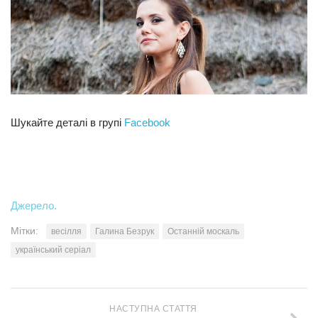
Прикарпаття
Економіка
Політика
Світ
Шукайте деталі в групі
Facebook
Цікаво
Наука
Технології
Історії
Джерело.
Рецепти
Мітки:
весілля
Галина Безрук
Останній москаль
Привітання
український серіал
Здоров’я
Події
НАСТУПНА СТАТТЯ
Кримінал