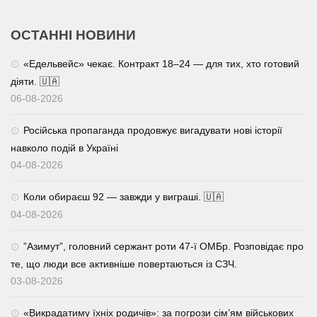
ОСТАННІ НОВИНИ
«Едельвейс» чекає. Контракт 18–24 — для тих, хто готовий
діяти. 🇺🇦
06-08-2026
Російська пропаганда продовжує вигадувати нові історії
навколо подій в Україні
04-08-2026
Коли обираєш 92 — завжди у виграші. 🇺🇦
04-08-2026
⁨”Азимут”, головний сержант роти 47-ї ОМБр. Розповідає про
те, що люди все активніше повертаються із СЗЧ.
03-08-2026
«Викрадатиму їхніх родичів»: за погрози сім’ям військових