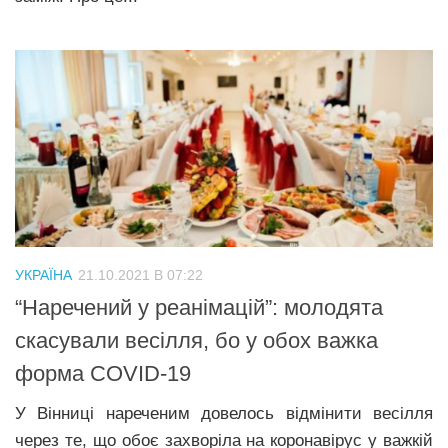
УКРАЇНА
21.10.2021 В 07:22
“Наречений у реанімацій”: молодята
скасували весілля, бо у обох важка
форма COVID-19
У Вінниці нареченим довелось відмінити весілля
через те, що обоє захворіла на коронавірус у важкій