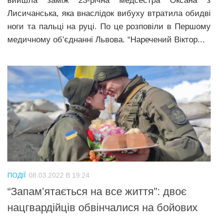
вийшла заміж 23-річна медсестра Оксана з
Лисичанська, яка внаслідок вибуху втратила обидві
ноги та пальці на руці. По це розповіли в Першому
медичному об’єднанні Львова. “Наречений Віктор...
ПОДІЇ
08.03.2022 В 19:24
“Запам’ятається на все життя”: двоє
нацгвардійців обвінчалися на бойових