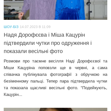
Трагедії
Курйози
Суспільство
ШОУ-БІЗ
14.07.2023 В 11:09
Культура
Надя Дорофєєва і Міша Кацурін
підтвердили чутки про одруження і
Шоу-біз
показали весільні фото
#Війна
Розмови про таємне весілля Наді Дорофєєвої та
Міши Кацуріна поповзли ще в червні, а сама
співачка публікувала фотографії з обручкою на
безіменному пальці. Тепер пара підтвердила чутки
та показала щасливі весільні фото. “Подейкують,
Кацурін...