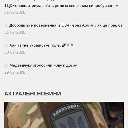
ТЦК чоловік отримав п’ять років із дворічним випробуванням
31-07-2026
Добровільне повернення із СЗЧ через Армія+: як це працює
31-07-2026
Хай квітне українське поле. 🌾🇺🇦
30-07-2026
Медведчуку оголосили нову підозру
29-07-2026
АКТУАЛЬНІ НОВИНИ