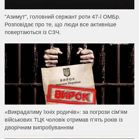
⁨”Азимут”, головний сержант роти 47-ї ОМБр.
Розповідає про те, що люди все активніше
повертаються із СЗЧ.
«Викрадатиму їхніх родичів»: за погрози сім’ям
військових ТЦК чоловік отримав п’ять років із
дворічним випробуванням