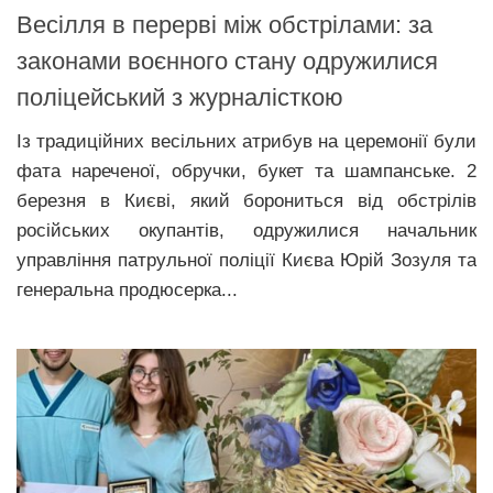
Весілля в перерві між обстрілами: за
законами воєнного стану одружилися
поліцейський з журналісткою
Із традиційних весільних атрибув на церемонії були
фата нареченої, обручки, букет та шампанське. 2
березня в Києві, який борониться від обстрілів
російських окупантів, одружилися начальник
управління патрульної поліції Києва Юрій Зозуля та
генеральна продюсерка...