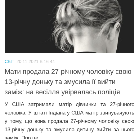
СВІТ
20.11.2021 В 16:44
Мати продала 27-річному чоловіку свою
13-річну доньку та змусила її вийти
заміж: на весілля увірвалась поліція
У США затримали матір дівчинки та 27-річного
чоловіка. У штаті Індіана у США матір звинувачують
у тому, що вона продала 27-річному чоловіку свою
13-річну доньку та змусила дитину вийти за нього
заміж. Про це...