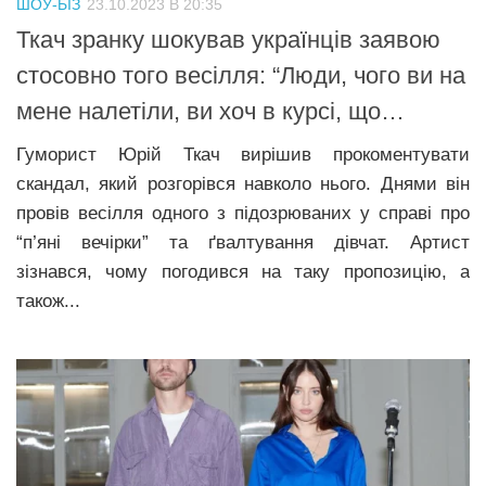
ШОУ-БІЗ
23.10.2023 В 20:35
Прикарпаття
Ткач зранку шокував українців заявою
Економіка
стосовно того весiлля: “Люди, чого ви на
мене налетіли, ви хоч в курсі, що…
Політика
Світ
Гуморист Юрій Ткач вирішив прокоментувати
скандал, який розгорівся навколо нього. Днями він
Цікаво
провів весілля одного з підозрюваних у справі про
Наука
“п’яні вечірки” та ґвалтування дівчат. Артист
Технології
зізнався, чому погодився на таку пропозицію, а
також...
Історії
Рецепти
Привітання
Здоров’я
Події
Кримінал