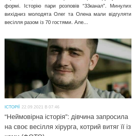
формі. Історію пари розповів “33канал”. Минулих
вихідниз молодята Олег та Олена мали відгуляти
весілля разом із 70 гостями. Але...
ІСТОРІЇ
22.09.2021 В 07:46
“Неймовірна історія”: дівчина запросила
на своє весілля хірурга, котрий витяг її із