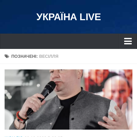
УКРАЇНА LIVE
Україна
ПОЗНАЧЕНІ:
ВЕСІЛЛЯ
Київ
Дніпро
Львів
Івано-Франківськ
Харків
Донбас
Одеса
Схід